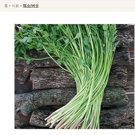
>
>
홈
식품
채소/버섯