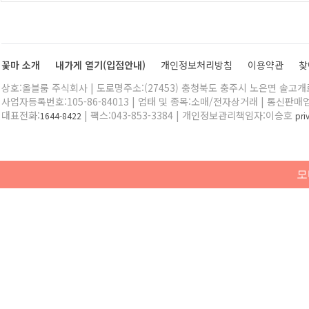
꽃마 소개
내가게 열기(입점안내)
개인정보처리방침
이용약관
찾
상호:올블룸 주식회사 | 도로명주소:(27453) 충청북도 충주시 노은면 솔고개로 
사업자등록번호:105-86-84013 | 업태 및 종목:소매/전자상거래 | 통신판매
대표전화:
| 팩스:043-853-3384 | 개인정보관리책임자:이승호
1644-8422
pr
모