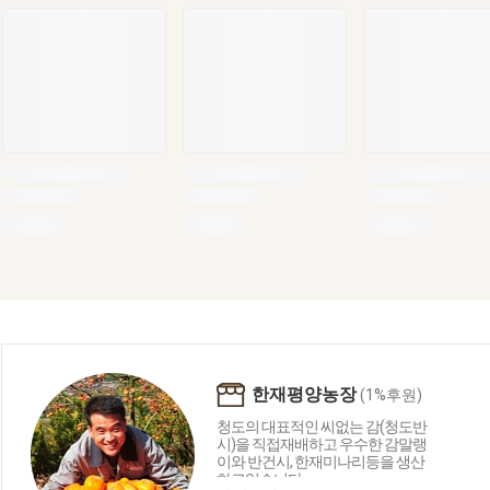
한재평양농장
(1%후원)
청도의 대표적인 씨없는 감(청도반
시)을 직접재배하고 우수한 감말랭
이와 반건시, 한재미나리등을 생산
하고있습니다.