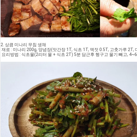
2. 상큼 미나리 무침 생채
 재료 : 미나리 200g, 양념장(맛간장 1T, 식초 1T, 액젓 0.5T, 고춧가루 2T, 
 요리방법 : 식초물(2리터 물 + 식초 2T) 5분 담근후 헹구고 물기 빼고, 