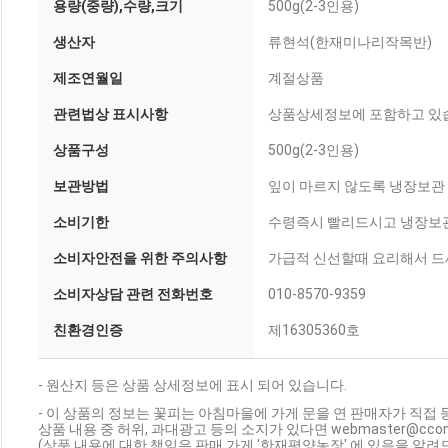
용량(중량),수량,크기
500g(2-3인용)
생산자
류현석(한재미나리작목반)
제조연월일
계절상품
관련법상 표시사항
상품상세정보에 포함하고 있
상품구성
500g(2-3인용)
보관방법
잎이 마르지 않도록 냉장보관
소비기한
수령즉시 빨리드시고 냉장보
소비자안전을 위한 주의사항
가급적 신선할때 요리해서 
소비자상담 관련 전화번호
010-8570-9359
친환경인증
제16305360호
- 원산지 등은 상품 상세정보에 표시 되어 있습니다.
- 이 상품의 정보는 꽃피는 아침마을에 가게 문을 연 판매자가 직접 
상품 내용 중 허위, 과대광고 등의 소지가 있다면 webmaster@cc
(상품 내용에 대한 책임은 판매 가게 '한재평양농장' 에 있음을 알려