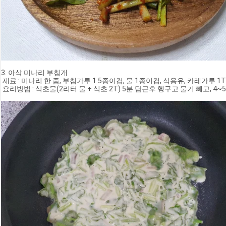
3. 아삭 미나리 부침개
 재료 : 미나리 한 줌, 부침가루 1.5종이컵, 물 1종이컵, 식용유, 카레가루 1
 요리방법 : 식초물(2리터 물 + 식초 2T) 5분 담근후 헹구고 물기 빼고,