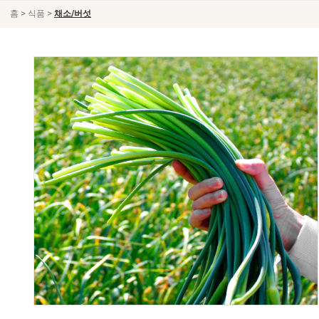
>
>
홈
식품
채소/버섯