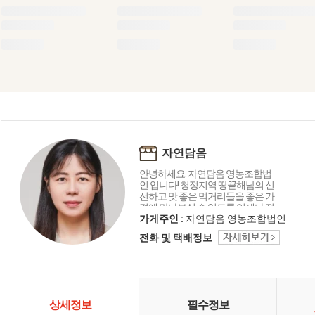
자연담음
안녕하세요. 자연담음 영농조합법
인 입니다! 청정지역 땅끝해남의 신
선하고 맛 좋은 먹거리들을 좋은 가
격에 만나보실 수 있도록 언제나 정
직하게 운영하겠습니다!
가게주인 :
자연담음 영농조합법인
전화 및 택배정보
상세정보
필수정보