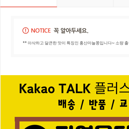
** 아삭하고 달큰한 맛이 특징인 홍산마늘쫑입니다~ 소량 