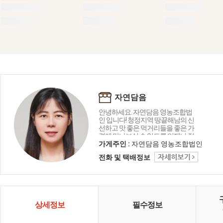
자연담음
안녕하세요. 자연담음 영농조합법
인 입니다! 청정지역 땅끝해남의 신
선하고 맛 좋은 먹거리들을 좋은 가
격에 만나보실 수 있도록 언제나 정
직하게 운영하겠습니다!
가게주인 :
자연담음 영농조합법인
전화 및 택배정보
상세정보
필수정보