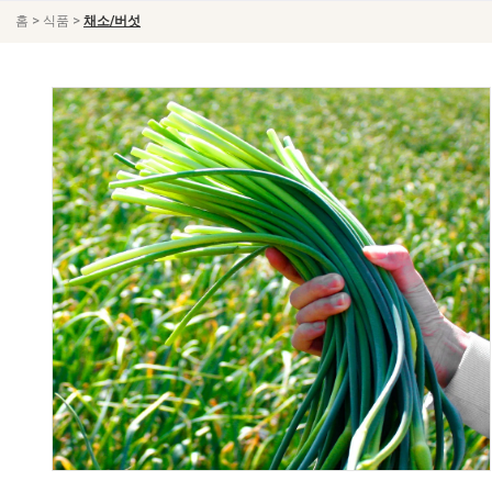
>
>
홈
식품
채소/버섯