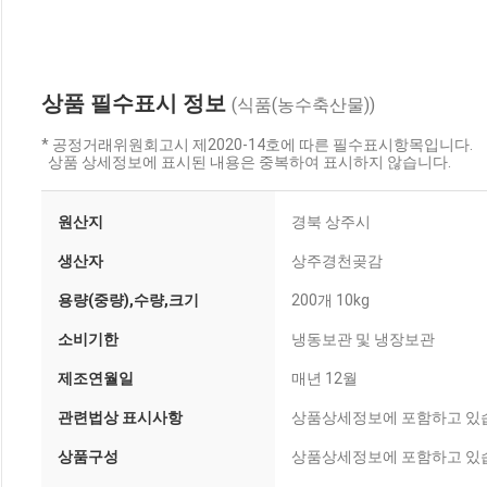
상품 필수표시 정보
(식품(농수축산물))
* 공정거래위원회고시 제2020-14호에 따른 필수표시항목입니다.
상품 상세정보에 표시된 내용은 중복하여 표시하지 않습니다.
원산지
경북 상주시
생산자
상주경천곶감
용량(중량),수량,크기
200개 10kg
소비기한
냉동보관 및 냉장보관
제조연월일
매년 12월
관련법상 표시사항
상품상세정보에 포함하고 있
상품구성
상품상세정보에 포함하고 있