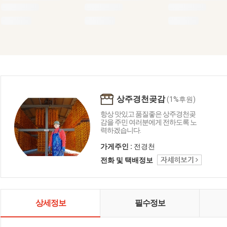
상주경천곶감
(1%후원)
항상 맛있고 품질좋은 상주경천곶
감을 주민 여러분에게 전하도록 노
력하겠습니다.
가게주인 :
전경천
전화 및 택배정보
상세정보
필수정보