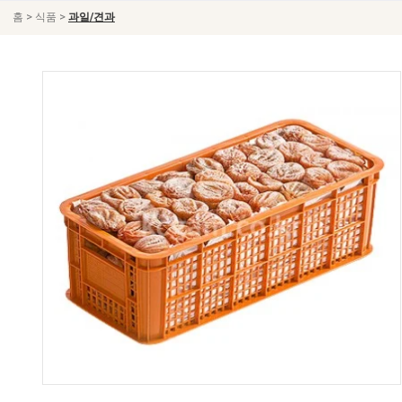
>
>
홈
식품
과일/견과