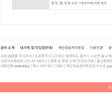
8) 맛, 향, 색 등 단순 기호차이에 의한 경우
꽃마 소개
내가게 열기(입점안내)
개인정보처리방침
이용약관
찾
상호:올블룸 주식회사 | 도로명주소:(27453) 충청북도 충주시 노은면 솔고개로 
사업자등록번호:105-86-84013 | 업태 및 종목:소매/전자상거래 | 통신판매
대표전화:
| 팩스:043-853-3384 | 개인정보관리책임자:이승호
1644-8422
pr
모