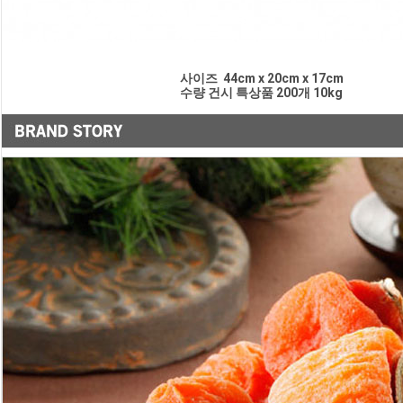
                                                                  사이즈  44cm x 20cm x 17cm
                                                                  수량 건시 특상품 200개 10kg