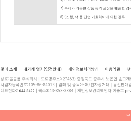
7) 복제가 가능한 상품 등의 포장을 훼손한 경
8) 맛, 향, 색 등 단순 기호차이에 의한 경우
꽃마 소개
내가게 열기(입점안내)
개인정보처리방침
이용약관
찾
상호:올블룸 주식회사 | 도로명주소:(27453) 충청북도 충주시 노은면 솔고개로 
사업자등록번호:105-86-84013 | 업태 및 종목:소매/전자상거래 | 통신판매
대표전화:
| 팩스:043-853-3384 | 개인정보관리책임자:이승호
1644-8422
pr
모