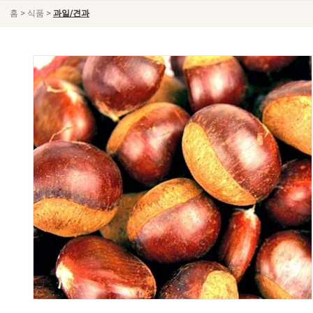
>
>
홈
식품
과일/견과