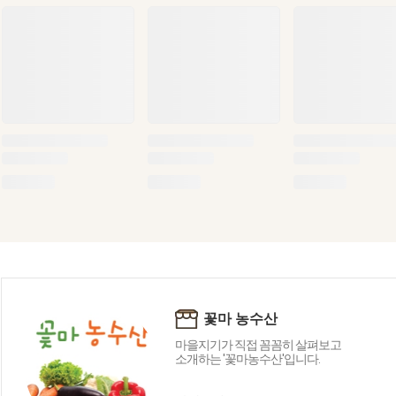
꽃마 농수산
마을지기가 직접 꼼꼼히 살펴보고
소개하는 '꽃마농수산'입니다.