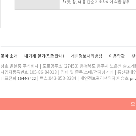
8) 맛, 향, 색 등 단순 기호차이에 의한 경우
꽃마 소개
내가게 열기(입점안내)
개인정보처리방침
이용약관
찾
상호:올블룸 주식회사 | 도로명주소:(27453) 충청북도 충주시 노은면 솔고개로 
사업자등록번호:105-86-84013 | 업태 및 종목:소매/전자상거래 | 통신판매
대표전화:
| 팩스:043-853-3384 | 개인정보관리책임자:이승호
1644-8422
pr
모