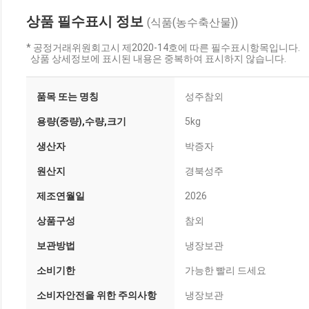
상품 필수표시 정보
(식품(농수축산물))
* 공정거래위원회고시 제2020-14호에 따른 필수표시항목입니다.
상품 상세정보에 표시된 내용은 중복하여 표시하지 않습니다.
품목 또는 명칭
성주참외
용량(중량),수량,크기
5kg
생산자
박증자
원산지
경북성주
제조연월일
2026
상품구성
참외
보관방법
냉장보관
소비기한
가능한 빨리 드세요
소비자안전을 위한 주의사항
냉장보관