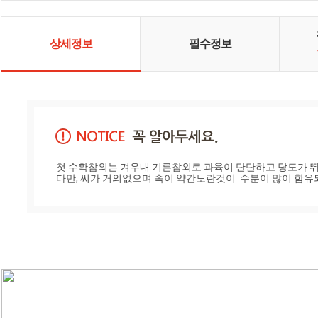
단단하고 색이 노랗고 맛 또한 뛰어
납니다. 물론 여러 종류의 참외도 생
산되지만 단연 최고의 시세를 자랑
하는 것은 오복참외입니다. 저희 참
상세정보
필수정보
외농장의 참외를 드셔보시고 진정
한 성주참외의 진수를 맛보세요. 당
일 수확 당일 배송을 원칙으로 합니
다.
첫 수확참외는 겨우내 기른참외로 과육이 단단하고 당도가 뛰
다만, 씨가 거의없으며 속이 약간노란것이  수분이 많이 함