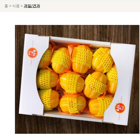
>
>
홈
식품
과일/견과