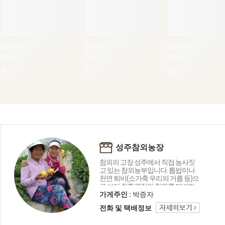
성주참외농장
참외의 고장 성주에서 직접 농사짓
고 있는 참외농부입니다. 톱밥이나
천연 퇴비(소가축 우리의 거름 등)으
로 보다 친환경적인 참외를 재배하
기위해 노력하고 있습니다. 그래서
가게주인 :
박증자
당도는 물론 최상품의 성주오복꿀
전화 및 택배정보
참외를 생산합니다.요즘 성주에서
출하되는 상품은 거의 오복참외로