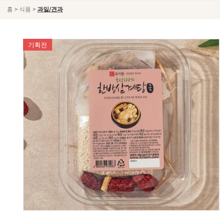
>
>
홈
식품
과일/견과
기획전