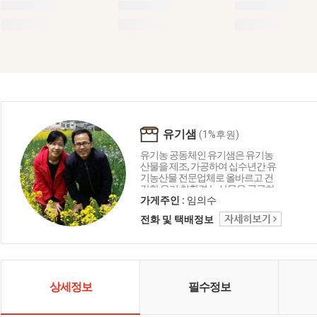
유기샘
(1%후원)
유기농 공동체인 유기샘은 유기농
산물을 제조, 가공하여 십수년간 유
기농산물 전문업체로 올바르고 건
강한 우리 친환경 농산물을 공급하
는 생명 중심의 농업공동체입니다.
가게주인 :
임의수
유기샘이 드리는 세 가지 약속 1.올
전화 및 택배정보
곧은 친환경 명인이 지은 농산물로
만들겠습니다. 2. 고객님께 건강을
주는 제품을 만들겠습니다. 3. 철저
한 관리로 신선하고 깨끗하게 만들
겠습니다.
상세정보
필수정보