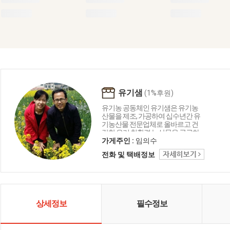
유기샘
(1%후원)
유기농 공동체인 유기샘은 유기농
산물을 제조, 가공하여 십수년간 유
기농산물 전문업체로 올바르고 건
강한 우리 친환경 농산물을 공급하
는 생명 중심의 농업공동체입니다.
가게주인 :
임의수
유기샘이 드리는 세 가지 약속 1.올
전화 및 택배정보
곧은 친환경 명인이 지은 농산물로
만들겠습니다. 2. 고객님께 건강을
주는 제품을 만들겠습니다. 3. 철저
한 관리로 신선하고 깨끗하게 만들
겠습니다.
상세정보
필수정보