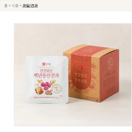
>
>
홈
식품
과일/견과