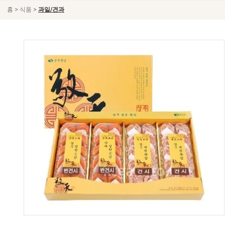
>
>
홈
식품
과일/견과