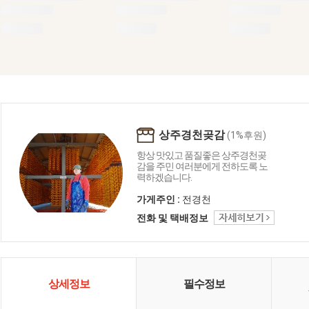
상주경천곶감
(1%후원)
항상 맛있고 품질좋은 상주경천곶
감을 주민 여러분에게 전하도록 노
력하겠습니다.
가게주인 :
전경천
전화 및 택배정보
상세정보
필수정보