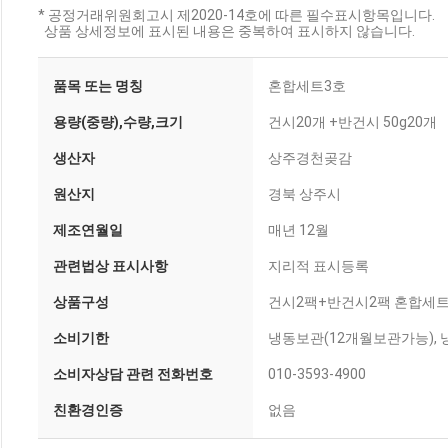
* 공정거래위원회고시 제2020-14호에 따른 필수표시항목입니다.
상품 상세정보에 표시된 내용은 중복하여 표시하지 않습니다.
품목 또는 명칭
혼합세트3호
용량(중량),수량,크기
건시20개 +반건시 50g20개
생산자
상주경천곶감
원산지
경북 상주시
제조연월일
매년 12월
관련법상 표시사항
지리적 표시등록
상품구성
건시2팩+반건시2팩 혼합세
소비기한
냉동보관(12개월보관가능), 냉
소비자상담 관련 전화번호
010-3593-4900
친환경인증
없음