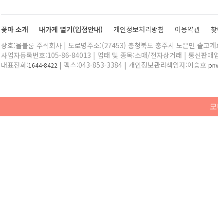
꽃마 소개
내가게 열기(입점안내)
개인정보처리방침
이용약관
찾
상호:올블룸 주식회사 | 도로명주소:(27453) 충청북도 충주시 노은면 솔고개로 
사업자등록번호:105-86-84013 | 업태 및 종목:소매/전자상거래 | 통신판매
대표전화:
| 팩스:043-853-3384 | 개인정보관리책임자:이승호
1644-8422
pr
모