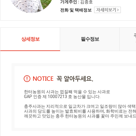
최선을 다하여 사과를 키우고 있습
가게주인 :
김종호
니다. 친환경 농법과 프로폴리스함
전화 및 택배정보
유의 기능성을 더한 깨끗하고 안전
한 사과 만을 생산합니다.
상세정보
필수정보
한터농원의 사과는 껍질째 먹을 수 있는 사과로

GAP 인증 제 10007213 호 농산물 입니다.

충주사과는 지리적으로 일교차가 크며고 일조량이 많아 색택과 
사과의 당도를 높이는 발효퇴비를 사용하며, 화학비료는 전혀 
깨끗하고 맛있는 충주 한터농원의 사과를 꽃마 주민께 보내