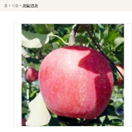
>
>
홈
식품
과일/견과