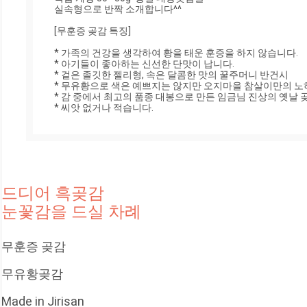
실속형으로 반짝 소개합니다^^

[무훈증 곶감 특징]

* 가족의 건강을 생각하여 황을 태운 훈증을 하지 않습니다. 

* 아기들이 좋아하는 신선한 단맛이 납니다.

* 겉은 졸깃한 젤리형, 속은 달콤한 맛의 꿀주머니 반건시

* 무유황으로 색은 예쁘지는 않지만 오지마을 참살이만의 노
* 감 중에서 최고의 품종 대봉으로 만든 임금님 진상의 옛날 곶
* 씨앗 없거나 적습니다.
드디어 흑곶감 
눈꽃감을 드실 차례
무훈증 곶감
무유황곶감
Made in Jirisan