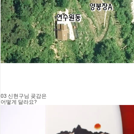
03 신현구님 곶감은
어떻게 달라요?