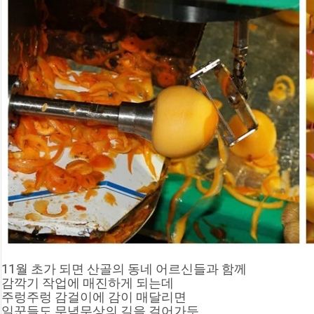
11월 초가 되면 산골의 동네 어르신들과 함께
감깍기 작업에 매진하게 되는데
주렁주렁 감걸이에 감이 매달리면
일꾼들도 무념무상의 길을 걸어가듯