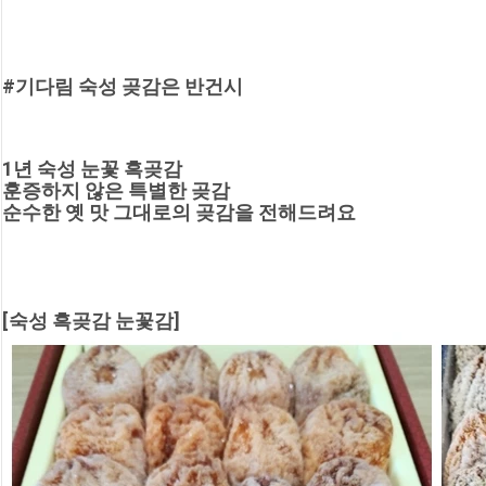
#기다림 숙성 곶감은 반건시
1년 숙성 눈꽃 흑곶감
훈증하지 않은 특별한 곶감
순수한 옛 맛 그대로의 곶감을 전해드려요
[숙성 흑곶감 눈꽃감]