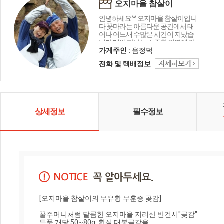
오지마을 참살이
안녕하세요^^ 오지마을 참살이입니
다 꽃마라는 아름다운 공간에서 태
어나 어느새 수많은 시간이 지났습
니다 매일 만나는 소중한 인연에 감
사드리며 오늘도 좋은 상품 감사의
가게주인 :
음정덕
마음을 담아 행복 미소로 전해드립
전화 및 택배정보
니다 함께해 주셔서 고맙습니다 ^_^
상세정보
필수정보
[오지마을 참살이의 무유황 무훈증 곶감]

꿀주머니처럼 달콤한 오지마을 지리산 반건시"곶감"

특품 개당 50~80g  황실 대봉곶감을 
