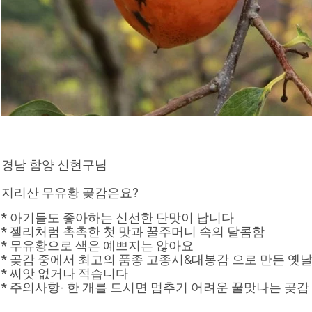
경남 함양 신현구님
지리산 무유황 곶감은요?
* 아기들도 좋아하는 신선한 단맛이 납니다
* 젤리처럼 촉촉한 첫 맛과 꿀주머니 속의 달콤함
* 무유황으로 색은 예쁘지는 않아요
* 곶감 중에서 최고의 품종 고종시&대봉감 으로 만든 옛날
* 씨앗 없거나 적습니다
* 주의사항- 한 개를 드시면 멈추기 어려운 꿀맛나는 곶감