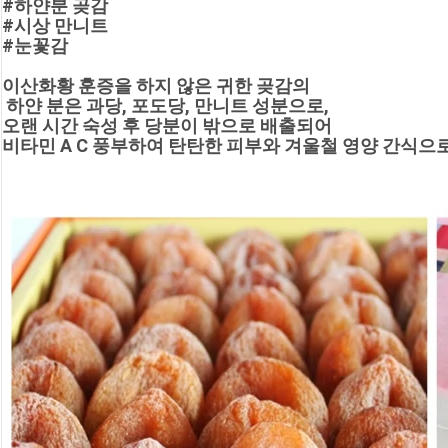
#하얀분 곶감
#시상 만니트
#눈꽃감
이산화황 훈증을 하지 않은 귀한 곶감의
 하얀 분은 과당, 포도당, 만니트 성분으로, 
오랜 시간 숙성 후 당분이 밖으로 배출되어
비타민 A C 풍부하여 탄탄한 피부와 겨울철 영양 간식으