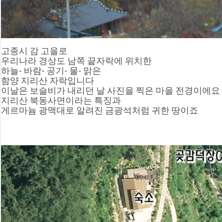
고종시 감 고을로
우리나라 경상도 남쪽 끝자락에 위치한
하늘- 바람- 공기- 물- 맑은
함양 지리산 자락입니다
이날은 보슬비가 내리던 날 사진을 찍은 마을 전경이에요
지리산 북동사면이라는 특징과
게르마늄 광맥대로 알려진 금광석처럼 귀한 땅이죠