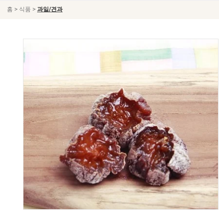
>
>
홈
식품
과일/견과