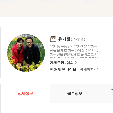
유기샘
(1%후원)
유기농 공동체인 유기샘은 유기농
산물을 제조, 가공하여 십수년간 유
기농산물 전문업체로 올바르고 건
강한 우리 친환경 농산물을 공급하
는 생명 중심의 농업공동체입니다.
가게주인 :
임의수
유기샘이 드리는 세 가지 약속 1.올
전화 및 택배정보
곧은 친환경 명인이 지은 농산물로
만들겠습니다. 2. 고객님께 건강을
주는 제품을 만들겠습니다. 3. 철저
한 관리로 신선하고 깨끗하게 만들
겠습니다.
상세정보
필수정보