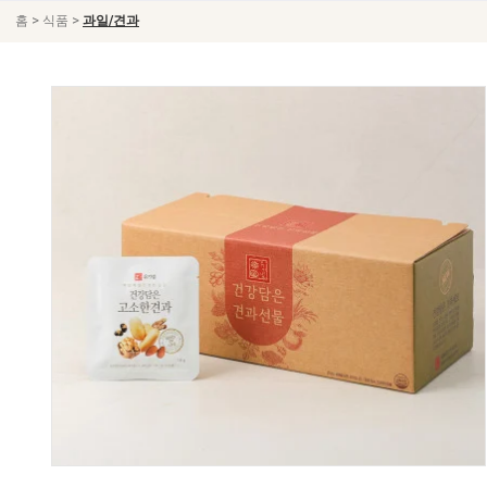
>
>
홈
식품
과일/견과