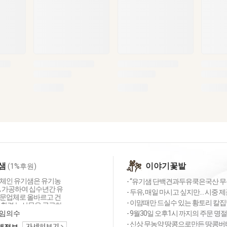
샘
이야기꽃밭
(1%후원)
체인 유기샘은 유기농
- “유기샘 단백견과두유쿡은국산 무농약
, 가공하여 십수년간 유
- 두유, 매일 마시고 싶지만… 시중 제
문업체로 올바르고 건
- 이맘때만 드실수 있는 황토리 칼
친환경 농산물을 공급하
심의 농업공동체입니다.
임의수
- 9월30일 오후1시 까지의 주문 명
는 세 가지 약속 1.올
- 신상 무농약 땅콩으로만든 땅콩버터 
택배정보