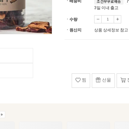
ㆍ배송비
조건부무료배송
3일 이내 출고
ㆍ수량
ㆍ원산지
상품 상세정보 참고
찜
선물
+