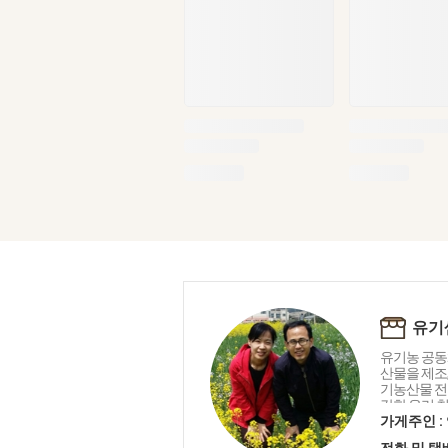
유기
유기농 공동
산물을 제조
기농산물 전
강한 우리 
는 생명 중
가게주인 :
유기샘이 드리
전화 및 