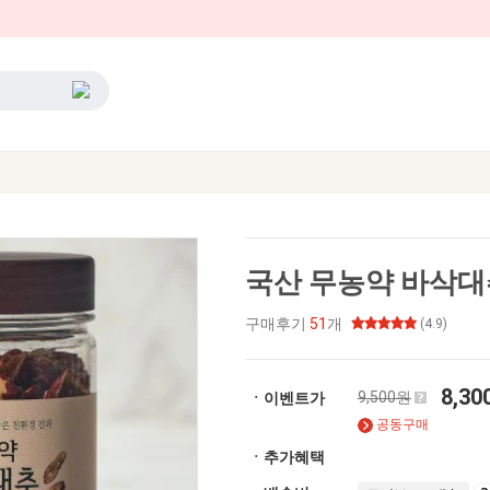
국산 무농약 바삭대추
구매후기
51
개
(4.9)
8,3
9,500원
ㆍ이벤트가
공동구매
ㆍ추가혜택