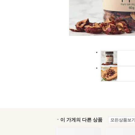
ㆍ이 가게의 다른 상품
모든상품보기