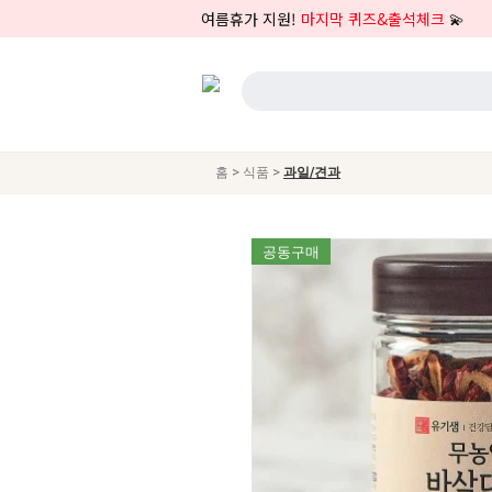
여름휴가 지원!
마지막 퀴즈&출석체크
💫
>
>
홈
식품
과일/견과
공동구매