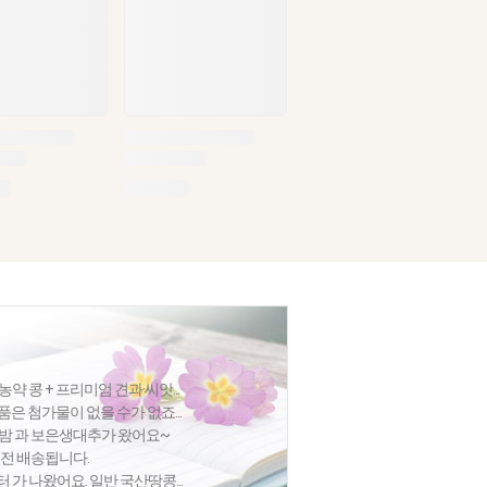
 콩 + 프리미엄 견과·씨앗...
품은 첨가물이 없을 수가 없죠...
집밤 과 보은생대추가 왔어요~
절전 배송됩니다.
가 나왔어요. 일반 국산땅콩...