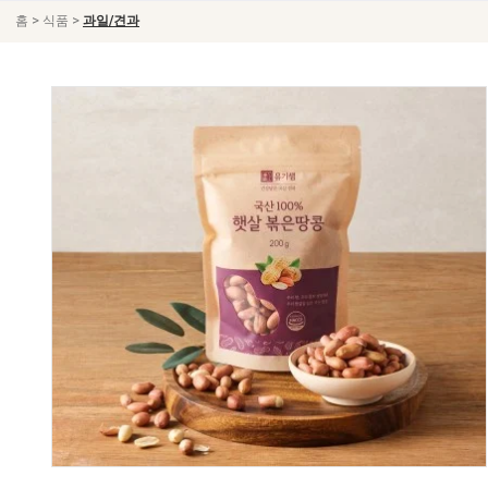
>
>
홈
식품
과일/견과