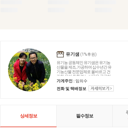
유기샘
(1%후원)
유기농 공동체인 유기샘은 유기농
산물을 제조, 가공하여 십수년간 유
기농산물 전문업체로 올바르고 건
강한 우리 친환경 농산물을 공급하
는 생명 중심의 농업공동체입니다.
가게주인 :
임의수
유기샘이 드리는 세 가지 약속 1.올
전화 및 택배정보
곧은 친환경 명인이 지은 농산물로
만들겠습니다. 2. 고객님께 건강을
주는 제품을 만들겠습니다. 3. 철저
한 관리로 신선하고 깨끗하게 만들
겠습니다.
상세정보
필수정보