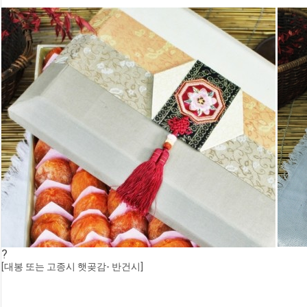
?
[대봉 또는 고종시 햇곶감- 반건시]