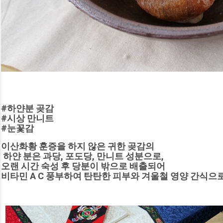
#하얀분 곶감
#시상 만니트
#눈꽃감
이산화황 훈증을 하지 않은 귀한 곶감의
 하얀 분은 과당, 포도당, 만니트 성분으로, 
오랜 시간 숙성 후 당분이 밖으로 배출되어
비타민 A C 풍부하여 탄탄한 피부와 겨울철 영양 간식으