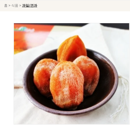
>
>
홈
식품
과일/견과