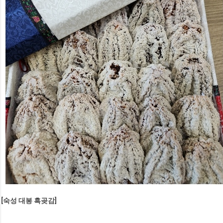
[숙성 대봉 흑곶감]