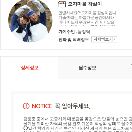
오지마을 참살이
안녕하세요^^ 오지마을 참살이입니
다 꽃마라는 아름다운 공간에서 태
어나 어느새 수많은 시간이 지났습
니다 매일 만나는 소중한 인연에 감
사드리며 오늘도 좋은 상품 감사의
가게주인 :
음정덕
마음을 담아 행복 미소로 전해드립
전화 및 택배정보
니다 함께해 주셔서 고맙습니다 ^_^
상세정보
필수정보
감품종 중에서 고종시와 대봉감을 곶감으로 만들어 놓으면 당
올겨울 지리산 자락의 곶감 건조 기온이 최상의 상태로 꿀주머
60일간 함양의 지리적 특성인 지리산 계곡의 높은 일교차로 