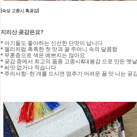
[숙성 고종시 흑곶감]
지리산 곶감은요?
* 아기들도 좋아하는 신선한 단맛이 납니다
* 젤리처럼 촉촉한 첫 맛과 꿀 주머니 속의 달콤함
* 무훈증으로 색은 예쁘지는 않아요
* 곶감 중에서 최고의 품종 고종시&대봉감 으로 만든 옛날
* 씨앗 없거나 적습니다
* 주의사항- 한 개를 드시면 멈추기 어려운 꿀 맛 나는 곶