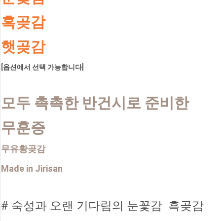
흑곶감
햇곶감
[옵션에서 선택 가능합니다]
모두 촉촉한 반건시로 준비한
무훈증
무유황곶감
Made in Jirisan
# 숙성과 오랜 기다림의 눈꽃감  흑곶감 