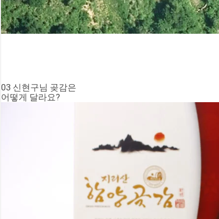
03 신현구님 곶감은
어떻게 달라요?