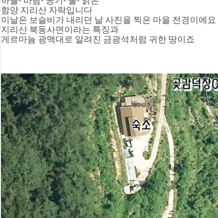
하늘- 바람- 공기- 물- 맑은
함양 지리산 자락입니다
이날은 보슬비가 내리던 날 사진을 찍은 마을 전경이에요
지리산 북동사면이라는 특징과
게르마늄 광맥대로 알려진 금광석처럼 귀한 땅이죠