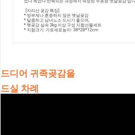
었다 녹았다 반복되는 과정에서 숙성된 무훈증 옛날곶감 입니다.
  [지리산 곶감 특징]

* 방부제나 훈증하지 않은 옛날곶감

* 달콤하고 남녀노소 드시기 좋으며,

* 햇곶감 실속 3kg 이상 구성 지함선물세트 

* 지함크기: 가로세로높이- 38*28*12cm
드디어 귀족곶감을
드실 차례