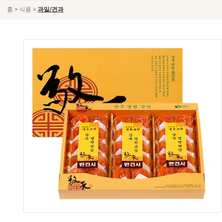
>
>
홈
식품
과일/견과