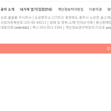
꽃마 소개
내가게 열기(입점안내)
개인정보처리방침
이용약관
찾
상호:올블룸 주식회사 | 도로명주소:(27453) 충청북도 충주시 노은면 솔고개로 
사업자등록번호:105-86-84013 | 업태 및 종목:소매/전자상거래 | 통신판매
대표전화:
| 팩스:043-853-3384 | 개인정보관리책임자:이승호
1644-8422
pr
모