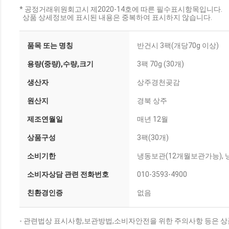
* 공정거래위원회고시 제2020-14호에 따른 필수표시항목입니다.
상품 상세정보에 표시된 내용은 중복하여 표시하지 않습니다.
품목 또는 명칭
반건시 3팩(개당70g 이상)
용량(중량),수량,크기
3팩 70g (30개)
생산자
상주경천곶감
원산지
경북 상주
제조연월일
매년 12월
상품구성
3팩(30개)
소비기한
냉동보관(12개월보관가능), 냉
소비자상담 관련 전화번호
010-3593-4900
친환경인증
없음
- 관련법상 표시사항,보관방법,소비자안전을 위한 주의사항 등은 상