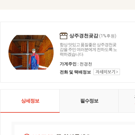
상주경천곶감
(1%후원)
항상 맛있고 품질좋은 상주경천곶
감을 주민 여러분에게 전하도록 노
력하겠습니다.
가게주인 :
전경천
전화 및 택배정보
상세정보
필수정보