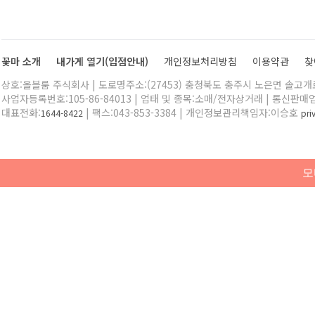
꽃마 소개
내가게 열기(입점안내)
개인정보처리방침
이용약관
찾
상호:올블룸 주식회사 | 도로명주소:(27453) 충청북도 충주시 노은면 솔고개로 
사업자등록번호:105-86-84013 | 업태 및 종목:소매/전자상거래 | 통신판매
대표전화:
| 팩스:043-853-3384 | 개인정보관리책임자:이승호
1644-8422
pr
모