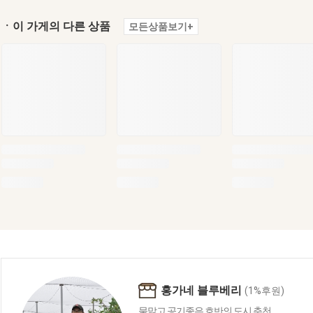
ㆍ이 가게의 다른 상품
모든상품보기+
홍가네 블루베리
(1%후원)
물맑고 공기좋은 호반의 도시 춘천