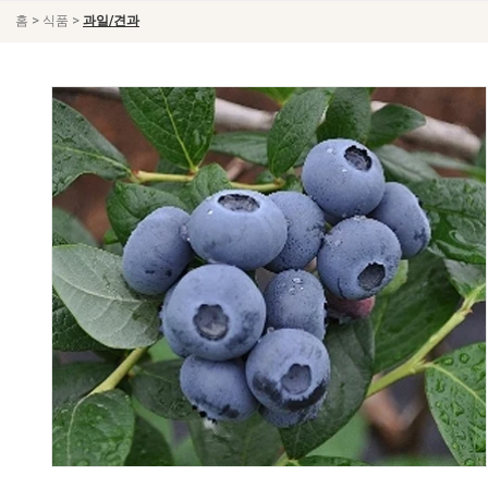
>
>
홈
식품
과일/견과