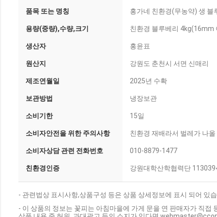
품목 또는 명칭
홍가네 친환경(무농약) 생 블루베
용량(중량),수량,크기
친환경 블루베리 4kg(16mm 
생산자
홍윤표
원산지
강원도 춘천시 서면 신매리
제조연월일
2025년 수확
보관방법
냉장보관
소비기한
15일
소비자안전을 위한 주의사항
친환경 재배라서 벌레가 나올 
소비자상담 관련 전화번호
010-8879-1477
친환경인증
강원대학산학협력단 113039
- 관련법상 표시사항,상품구성 등은 상품 상세정보에 표시 되어 있습
- 이 상품의 정보는 꽃피는 아침마을에 가게 문을 연 판매자가 직접 
상품 내용 중 허위, 과대광고 등의 소지가 있다면 webmaster@cc