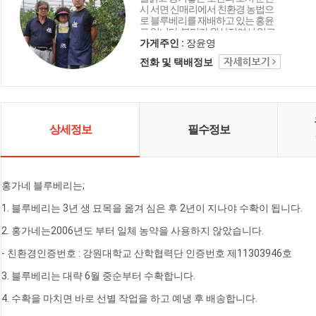
시 서면 신매리에서 친환경 농법으
로 블루베리를 재배하고 있는 홍윤
표 입니다. 북미가 원산지여서 일교
차가 큰 춘천지역에서 재배한 블루
가게주인 :
장윤영
베리가 맛있습니다. 블루베리를 고
전화 및 택배정보
르실 때에는 반으로 잘라 보세요. 속
이 흰색이면 신선한 블루베리입니
다. 속이 붉은색이면 신선한 블루베
리라 할수 없습니다. 냉동제품도 마
찬가지입니다 신선한 과일을 고르
셔서 맛있게 드세요. 꽃마주민들의
상세정보
필수정보
건강과 안전한 먹거리를 위하여 유
기농업기능사 자격등 농업 관련 자
격증을 취득하고 있습니다.
홍가네 블루베리는;
1. 블루베리는 3년 생 묘목을 옮겨 심은 후 2년이 지나야 수확이 됩니다.
2. 홍가네는2006년도 부터 일체 농약을 사용하지 않았습니다.
- 친환경인증번호 : 강원대학교 산학협력단 인증번호 제11303946호
3. 블루베리는 대략 6월 중순부터 수확합니다.
4. 수확을 마치면 바로 선별 작업을 하고 예냉 후 배송합니다.