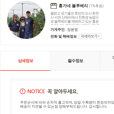
홍가네 블루베리
(1%후원)
물맑고 공기좋은 호반의 도시 춘천
시 서면 신매리에서 친환경 농법으
로 블루베리를 재배하고 있는 홍윤
표 입니다. 북미가 원산지여서 일교
차가 큰 춘천지역에서 재배한 블루
가게주인 :
장윤영
베리가 맛있습니다. 블루베리를 고
전화 및 택배정보
르실 때에는 반으로 잘라 보세요. 속
이 흰색이면 신선한 블루베리입니
다. 속이 붉은색이면 신선한 블루베
리라 할수 없습니다. 냉동제품도 마
찬가지입니다 신선한 과일을 고르
셔서 맛있게 드세요. 꽃마주민들의
상세정보
필수정보
건강과 안전한 먹거리를 위하여 유
기농업기능사 자격등 농업 관련 자
격증을 취득하고 있습니다.
주문순서에 따라 순차적 출고되며, 당일 수확량이 한정되어있어
배송이 지연될 수 있는점 양해부탁드립니다. 감사합니다.
