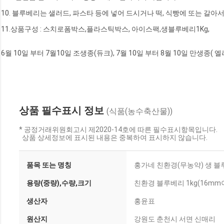
10. 블루베리는 샐러드, 파스타 등에 넣어 드시거나 떡, 식빵에 또는 갈아
11.상품구성 : 스치로폼박스,플라스틱박스, 아이스팩,생블루베리1Kg,
6월 10일 부터 7월10일 조생종(듀크), 7월 10일 부터 8월 10일 만생종( 
상품 필수표시 정보
(식품(농수축산물))
* 공정거래위원회고시 제2020-14호에 따른 필수표시항목입니다.
상품 상세정보에 표시된 내용은 중복하여 표시하지 않습니다.
품목 또는 명칭
홍가네 친환경(무농약) 생 블루베
용량(중량),수량,크기
친환경 블루베리 1kg(16mm
생산자
홍윤표
원산지
강원도 춘천시 서면 신매리