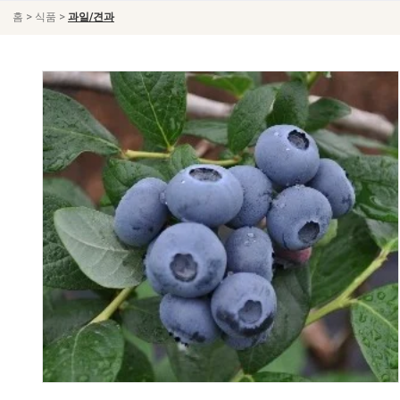
>
>
홈
식품
과일/견과