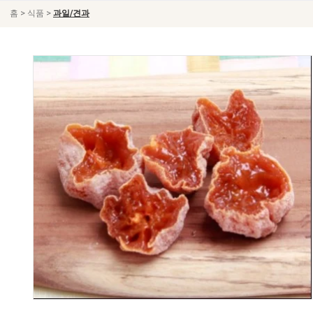
>
>
홈
식품
과일/견과