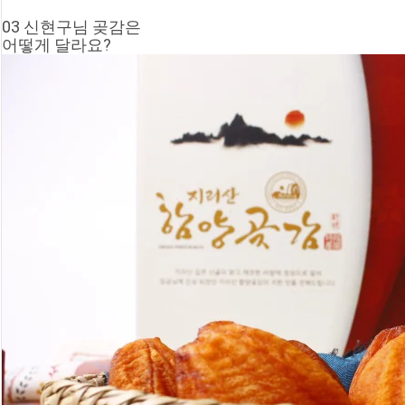
03 신현구님 곶감은
어떻게 달라요?