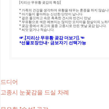
[지리산 무유황 곶감의 특징]

* 가족의 건강을 생각하여 유황을 태우는 훈증을 하지 않습니다.
* 아기들이 좋아하는 신선한 단맛이 납니다

* 겉은 졸깃하고 속은 촉촉한 건시와 반건시 만남

* 무유황으로 색은 예쁘지는 않지만 오지마을 참살이의 노하
* 곶감 중에서 최고의 품종 고종시로 만든 옛날 곶감 입니다.

* 씨앗 없거나 적습니다.

☞.[지리산 무유황 곶감 더보기].☜ 
*선물포장안내- 금보자기 선택가능
드디어 
고종시 눈꽃감을 드실 차례