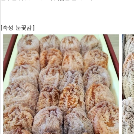
[숙성  눈꽃감 ]