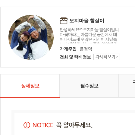
오지마을 참살이
안녕하세요^^ 오지마을 참살이입니
다 꽃마라는 아름다운 공간에서 태
어나 어느새 수많은 시간이 지났습
니다 매일 만나는 소중한 인연에 감
사드리며 오늘도 좋은 상품 감사의
가게주인 :
음정덕
마음을 담아 행복 미소로 전해드립
전화 및 택배정보
니다 함께해 주셔서 고맙습니다 ^_^
상세정보
필수정보