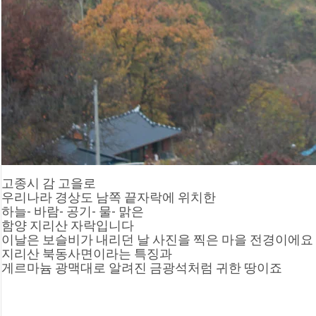
고종시 감 고을로
우리나라 경상도 남쪽 끝자락에 위치한
하늘- 바람- 공기- 물- 맑은
함양 지리산 자락입니다
이날은 보슬비가 내리던 날 사진을 찍은 마을 전경이에요
지리산 북동사면이라는 특징과
게르마늄 광맥대로 알려진 금광석처럼 귀한 땅이죠