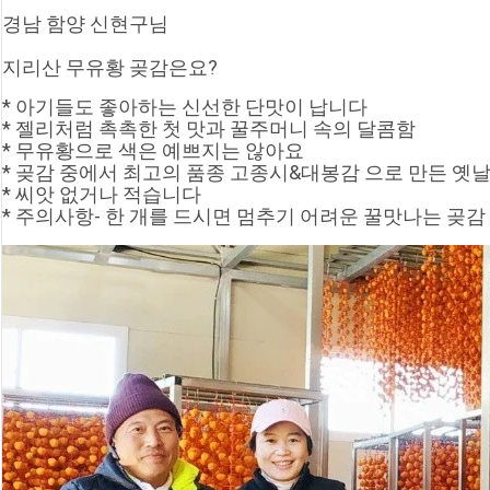
경남 함양 신현구님
지리산 무유황 곶감은요?
* 아기들도 좋아하는 신선한 단맛이 납니다
* 젤리처럼 촉촉한 첫 맛과 꿀주머니 속의 달콤함
* 무유황으로 색은 예쁘지는 않아요
* 곶감 중에서 최고의 품종 고종시&대봉감 으로 만든 옛날
* 씨앗 없거나 적습니다
* 주의사항- 한 개를 드시면 멈추기 어려운 꿀맛나는 곶감