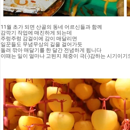
11월 초가 되면 산골의 동네 어르신들과 함께
감깍기 작업에 매진하게 되는데
주렁주렁 감걸이에 감이 매달리면
일꾼들도 무념무상의 길을 걸어가듯
돌려 깎아 매달기를 한 달간 전념하게 됩니다
이때는 일이 얼마나 고된지 체중이 극(-)감하는 시기이기