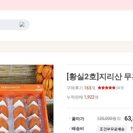
[황실2호]지리산 무
구매후기
163
개
(4.9)
누적판매
1,922
개
63
120,000원
ㆍ꽃마가
ㆍ배송비
조건부무료배송