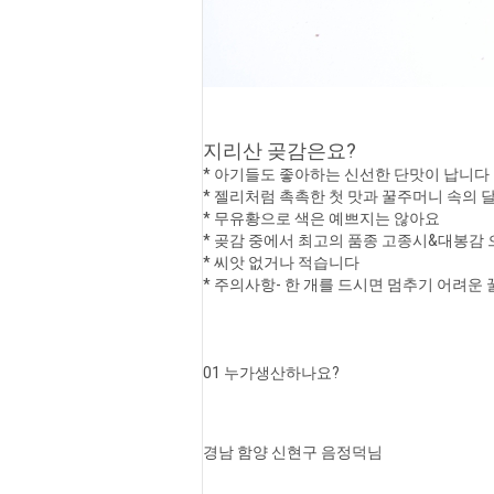
지리산 곶감은요?
* 아기들도 좋아하는 신선한 단맛이 납니다
* 젤리처럼 촉촉한 첫 맛과 꿀주머니 속의 
* 무유황으로 색은 예쁘지는 않아요
* 곶감 중에서 최고의 품종 고종시&대봉감 
* 씨앗 없거나 적습니다
* 주의사항- 한 개를 드시면 멈추기 어려운
01 누가생산하나요?
경남 함양 신현구 음정덕님