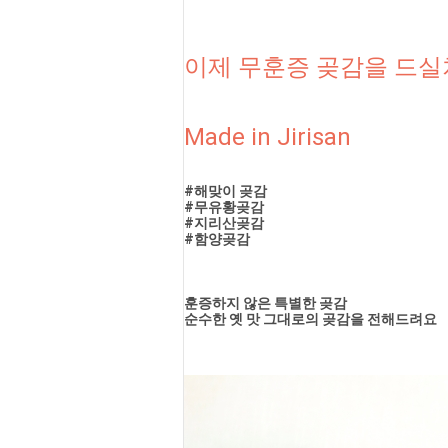
이제 무훈증 곶감을 드
Made in Jirisan
#해맞이 곶감
#무유황곶감
#지리산곶감
#함양곶감
훈증하지 않은 특별한 곶감
순수한 옛 맛 그대로의 곶감을 전해드려요