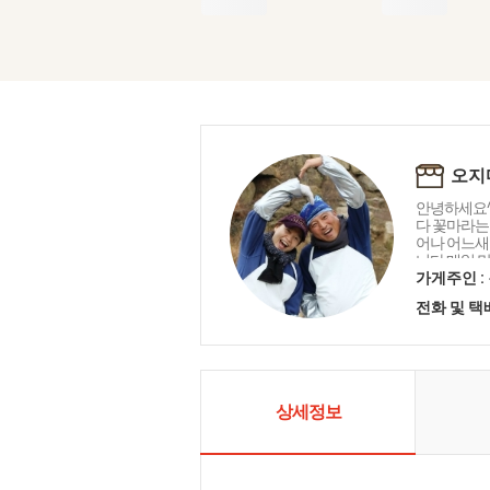
오지
안녕하세요^
다 꽃마라는
어나 어느새
니다 매일 
사드리며 오
가게주인 :
마음을 담아
전화 및 
니다 함께해 
상세정보