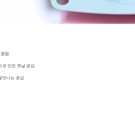
달콤함
으로 만든 옛날 곶감
 꿀맛나는 곶감