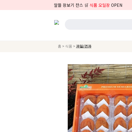
알뜰 장보기 찬스 🛒
식품 오일장
OPEN
>
>
홈
식품
과일/견과