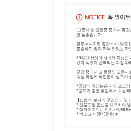
'고종시'는 감품종 중에서 곶
한 품종입니다.

꿀주머니처럼 곶감 속이 달콤한 
훈증하지 않아 더욱 맛있는 자
60일간 함양의 지리적 특성인 
었다 녹았다 반복되는 과정속에서
곶감 중에서 고 품종인 고종시로
숙성 과정에 하얀분이 살포시 생
*곶감의 하얀분은 자연 포도당 
*당도가 좋은 곶감에서 숙성되
  [쇼핑백, 보자기 구입안내 및 상자이미지]

* 선물포장 옵션을 체크하여 별
* 상자이미지는 현지사정에 따라
* 박스크기 38*32*6cm