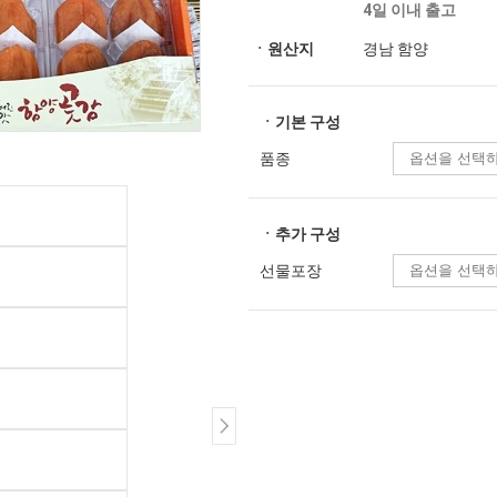
4일 이내 출고
ㆍ원산지
경남 함양
ㆍ기본 구성
품종
ㆍ추가 구성
선물포장