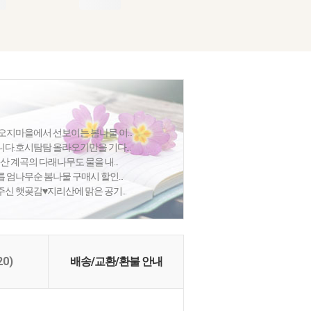
오지마을에서 선보이는 봄나물 이...
다.호시탐탐 올라오기만을 기다...
산 계곡의 다래나무도 물을 내...
릅 엄나무순 봄나물 구매시 할인...
신 햇곶감♥지리산에 맑은 공기...
20)
배송/교환/환불 안내