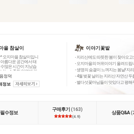
마을 참살이
이야기꽃밭
^ 오지마을 참살이입니
- 지리산에도 따뜻한 봄이 찾아오고
 아름다운 공간에서 태
- 오지마을의 머위이야기 올려드립니
 수많은 시간이 지났습
- 생명의 숨결이 느껴지는 봄날! 지리
만나는 소중한 인연에 감
늘도 좋은 상품 감사의
음정덕
- 4월 벚꽃 날리는 지리산 자연산 두
 행복 미소로 전해드립
- 별다섯꽃마님들이 맛있다고 평해주
택배정보
주셔서 고맙습니다 ^_^
구매후기
(163)
필수정보
상품Q&A
(
(4.9)