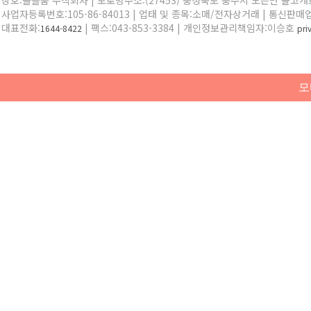
상호:올블룸 주식회사 | 도로명주소:(27453) 충청북도 충주시 노은면 솔고개로 
사업자등록번호:105-86-84013 | 업태 및 종목:소매/전자상거래 | 통신판매
대표전화:
| 팩스:043-853-3384 | 개인정보관리책임자:이승호
1644-8422
pr
모