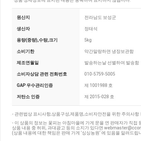
상품 상세정보에 표시된 내용은 중복하여 표시하지 않습니다.
원산지
전라남도 보성군
생산자
정태석
용량(중량),수량,크기
5kg
소비기한
약간말랑하면 냉장보관함
제조연월일
발송하는날 선별하여 발송함
소비자상담 관련 전화번호
010-5759-5005
GAP 우수관리인증
제 1001988 호
저탄소 인증
제 2015-028 호
- 관련법상 표시사항,상품구성,제품명,소비자안전을 위한 주의사항 
- 이 상품의 정보는 꽃피는 아침마을에 가게 문을 연 판매자가 직접 
상품 내용 중 허위, 과대광고 등의 소지가 있다면 webmaster@cc
(상품 내용에 대한 책임은 판매 가게 '싱싱농원' 에 있음을 알려드립니