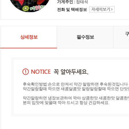
께 만들어 냅니다. 보성싱싱농원는
가게주인 :
정태석
이들을 속이지 않는 정직한 농가가
전화 및 택배정보
될 것을 약속드립니다.
상세정보
필수정보
후숙확인방법:손으로 만져서 약간 말랑하면 후숙된것입니다 

약간말랑할때 깍으면 새콤달콤맛 말랑말랑할때 깍으면 단맛입
약간말랑하면 냉장보관하여 깍아 상큼한맛 새콤한맛 달콤한맛
분의 입맛에 맞을때 깍아 드시고 항상 건강하세요.