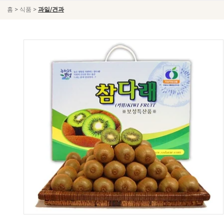
>
>
홈
식품
과일/견과