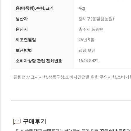
용량(중량),수량,크기
4kg
생산자
정태구(옹달샘농원)
원산지
충주시 동량면
제조연월일
25년 9월
보관방법
냉장 보관
소비자상담 관련 전화번호
1644-8422
- 관련법상 표시사항,상품구성,소비자안전을 위한 주의사항,소비기한
구매후기
이 상품에 대한 구매후기는 구매하신 분에 한해
에
'주문/배송조회'