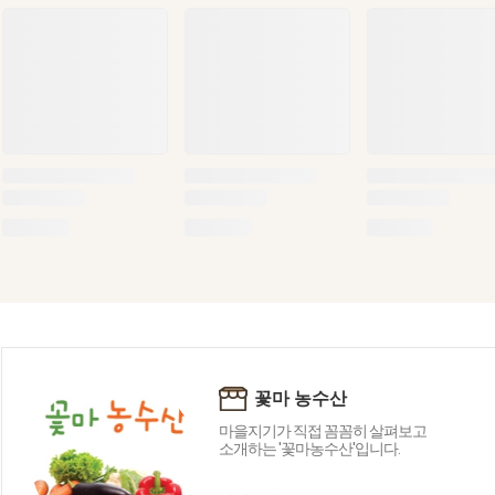
꽃마 농수산
마을지기가 직접 꼼꼼히 살펴보고
소개하는 '꽃마농수산'입니다.