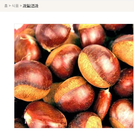
>
>
홈
식품
과일/견과