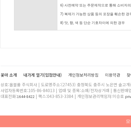
6) 사전예약 또는 주문제작으로 통해 소비자
7) 복제가 가능한 상품 등의 포장을 훼손한 경
8) 맛, 향, 색 등 단순 기호차이에 의한 경우
꽃마 소개
내가게 열기(입점안내)
개인정보처리방침
이용약관
찾
상호:올블룸 주식회사 | 도로명주소:(27453) 충청북도 충주시 노은면 솔고개로 
사업자등록번호:105-86-84013 | 업태 및 종목:소매/전자상거래 | 통신판매
대표전화:
| 팩스:043-853-3384 | 개인정보관리책임자:이승호
1644-8422
pr
모