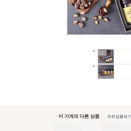
ㆍ이 가게의 다른 상품
모든상품보기