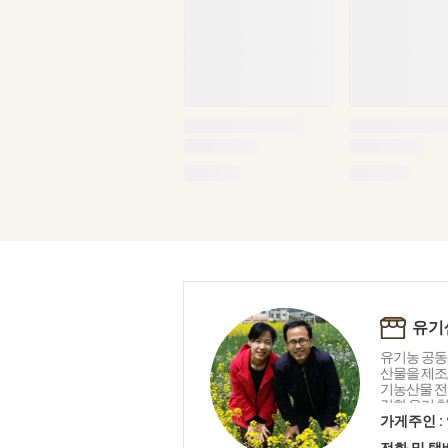
유기
유기농 공동
산물을 제조
기농산물 전
강한 우리 
는 생명 중
가게주인 :
유기샘이 드리
전화 및 