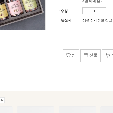
3일 이내 출고
ㆍ수량
ㆍ원산지
상품 상세정보 참고
찜
선물
+