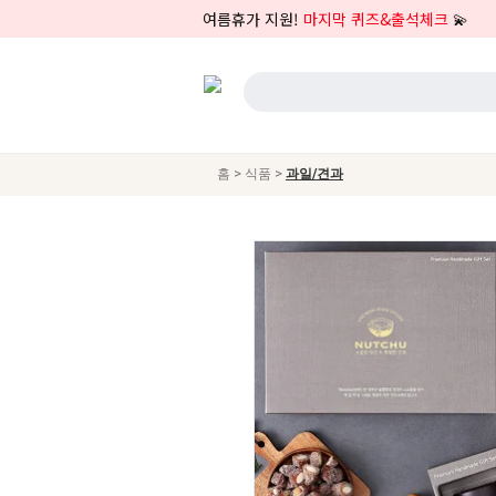
여름휴가 지원!
마지막 퀴즈&출석체크
💫
>
>
홈
식품
과일/견과