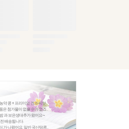
 콩 + 프리미엄 견과·씨앗...
품은 첨가물이 없을 수가 없죠...
집밤 과 보은생대추가 왔어요~
절전 배송됩니다.
가 나왔어요. 일반 국산땅콩...