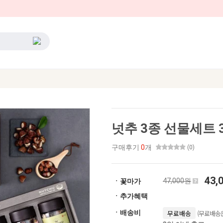
넛추 3종 선물세트 
구매후기
0
개
(0)
43,
47,000원
ㆍ꽃마가
ㆍ추가혜택
(무료배송은
ㆍ배송비
무료배송