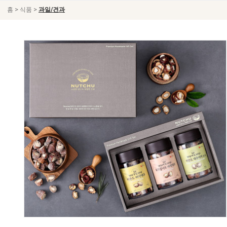
>
>
홈
식품
과일/견과