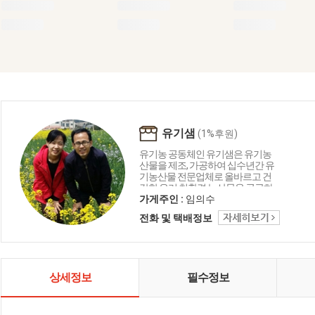
유기샘
(1%후원)
유기농 공동체인 유기샘은 유기농
산물을 제조, 가공하여 십수년간 유
기농산물 전문업체로 올바르고 건
강한 우리 친환경 농산물을 공급하
는 생명 중심의 농업공동체입니다.
가게주인 :
임의수
유기샘이 드리는 세 가지 약속 1.올
전화 및 택배정보
곧은 친환경 명인이 지은 농산물로
만들겠습니다. 2. 고객님께 건강을
주는 제품을 만들겠습니다. 3. 철저
한 관리로 신선하고 깨끗하게 만들
겠습니다.
상세정보
필수정보