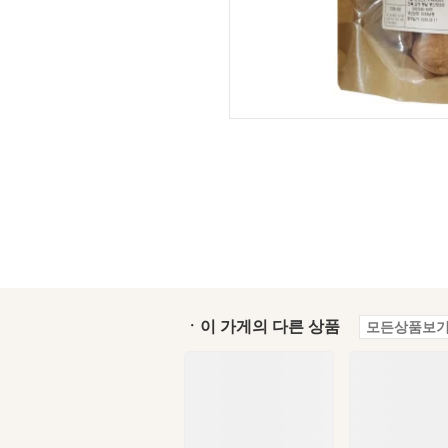
ㆍ이 가게의 다른 상품
모든상품보기