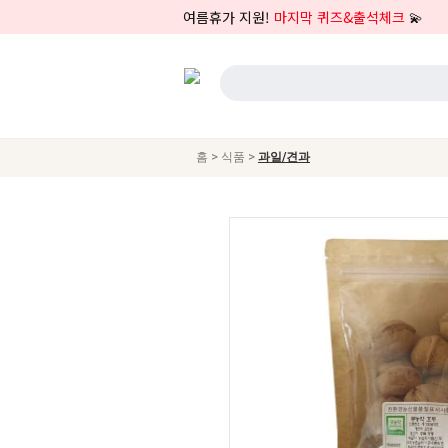
여름휴가 지원!
마지막 퀴즈&출석체크
💫
>
>
홈
식품
과일/견과