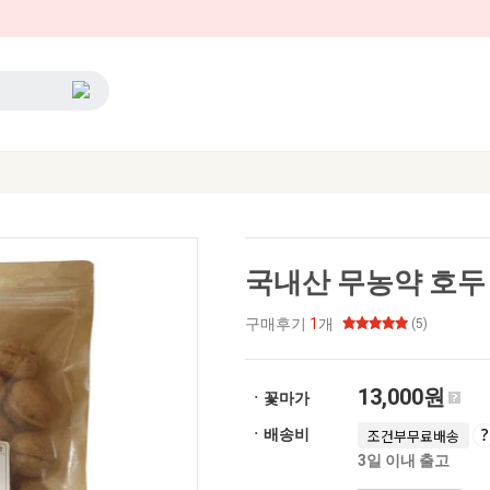
국내산 무농약 호두 
구매후기
1
개
(5)
13,000원
ㆍ꽃마가
ㆍ배송비
조건부무료배송
3일 이내 출고