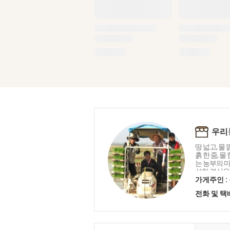
우리
땅 넓고, 물
흙 한 줌, 
는 농부의 마
성한 결실을
을 담습니다
가게주인 :
네트워크' 
전화 및 
국내산 친환
니다