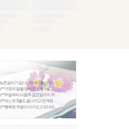
농촌살리기 입니다현재 5월 가정...
가정의 달을 맞아 전품목 5월...
^주말부터 다음주 금요일까지 우...
^어느덧 3월도 끝나가고 만개한...
^행복한 주말이 다가오고 있네요...