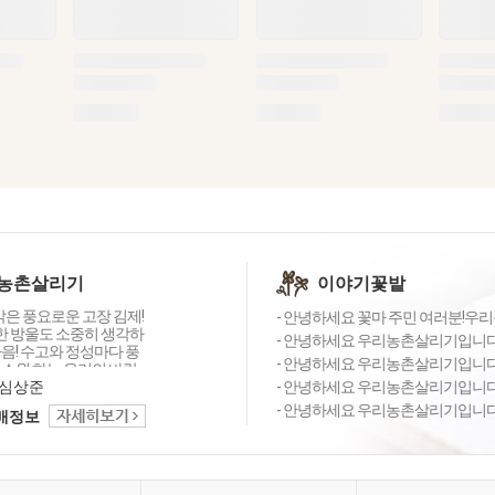
농촌살리기
이야기꽃밭
 맑은 풍요로운 고장 김제!
- 안녕하세요 꽃마 주민 여러분!우리
물 한 방울도 소중히 생각하
- 안녕하세요 우리농촌살리기입니다^^
음! 수고와 정성마다 풍
- 안녕하세요 우리농촌살리기입니다^
 소원 하는 우리의 바람
 '우리농촌살리기공동
심상준
- 안녕하세요 우리농촌살리기입니다^
는 사람과 환경이 행복한
- 안녕하세요 우리농촌살리기입니다^
택배정보
경 제품을 생산·공급합