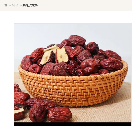
>
>
홈
식품
과일/견과