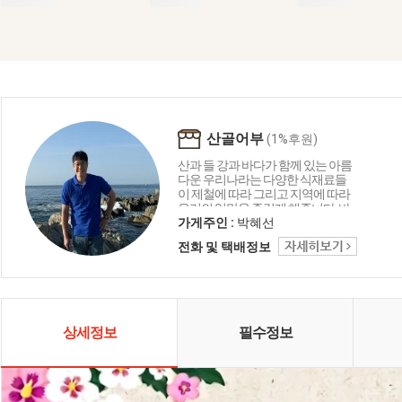
산골어부
(1%후원)
산과 들 강과 바다가 함께 있는 아름
다운 우리나라는 다양한 식재료들
이 제철에 따라 그리고 지역에 따라
우리의 입맛을 즐겁게 해줍니다. 바
다의 재료로 함께 만드는 요리들은
가게주인 :
박혜선
언제나 우리의 맛에 감칠맛과 부드
전화 및 택배정보
러움 그리고 음식이 문화로 발전하
는 독특한 한국만의 특징입니다. 산
골어부는 바다와 자연을 담고 그리
고 한국을 담아 보려 합니다.
상세정보
필수정보