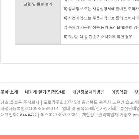
교환 및 환불 불가
5) 상세정보 또는 사용설명서에 안내된 주의사
6) 사전예약 또는 주문제작으로 통해 소비자
7) 복제가 가능한 상품 등의 포장을 훼손한 경
8) 맛, 향, 색 등 단순 기호차이에 의한 경우
꽃마 소개
내가게 열기(입점안내)
개인정보처리방침
이용약관
찾
상호:올블룸 주식회사 | 도로명주소:(27453) 충청북도 충주시 노은면 솔고개로 
사업자등록번호:105-86-84013 | 업태 및 종목:소매/전자상거래 | 통신판매
대표전화:
| 팩스:043-853-3384 | 개인정보관리책임자:이승호
1644-8422
pr