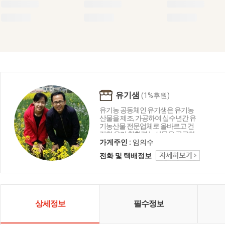
유기샘
(1%후원)
유기농 공동체인 유기샘은 유기농
산물을 제조, 가공하여 십수년간 유
기농산물 전문업체로 올바르고 건
강한 우리 친환경 농산물을 공급하
는 생명 중심의 농업공동체입니다.
가게주인 :
임의수
유기샘이 드리는 세 가지 약속 1.올
전화 및 택배정보
곧은 친환경 명인이 지은 농산물로
만들겠습니다. 2. 고객님께 건강을
주는 제품을 만들겠습니다. 3. 철저
한 관리로 신선하고 깨끗하게 만들
겠습니다.
상세정보
필수정보