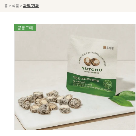
>
>
홈
식품
과일/견과
공동구매