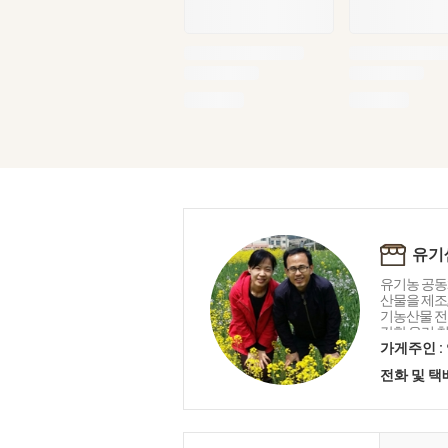
유기
유기농 공동
산물을 제조
기농산물 전
강한 우리 
는 생명 중
가게주인 :
유기샘이 드리
전화 및 
곧은 친환경
만들겠습니다
주는 제품을 
한 관리로 
겠습니다.