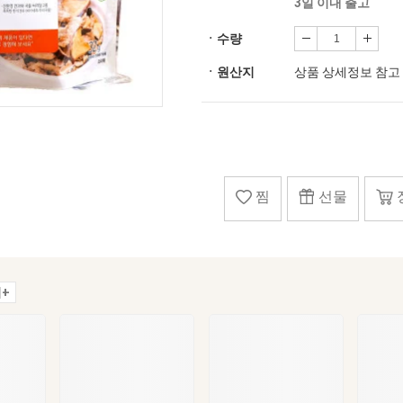
3일 이내 출고
ㆍ수량
ㆍ원산지
상품 상세정보 참고
찜
선물
+