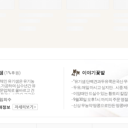
샘
이야기꽃밭
(1%후원)
체인 유기샘은 유기농
- “유기샘 단백견과두유쿡은국산 무농약
, 가공하여 십수년간 유
- 두유, 매일 마시고 싶지만… 시중 제
문업체로 올바르고 건
- 이맘때만 드실수 있는 황토리 칼
친환경 농산물을 공급하
심의 농업공동체입니다.
임의수
- 9월30일 오후1시 까지의 주문 명
는 세 가지 약속 1.올
- 신상 무농약 땅콩으로만든 땅콩버터 
택배정보
 명인이 지은 농산물로
. 2. 고객님께 건강을
만들겠습니다. 3. 철저
신선하고 깨끗하게 만들