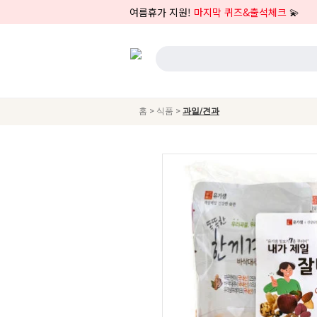
여름휴가 지원!
마지막 퀴즈&출석체크
💫
>
>
홈
식품
과일/견과