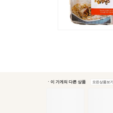
ㆍ이 가게의 다른 상품
모든상품보기