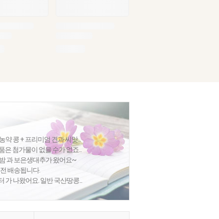
 콩 + 프리미엄 견과·씨앗...
품은 첨가물이 없을 수가 없죠...
집밤 과 보은생대추가 왔어요~
절전 배송됩니다.
가 나왔어요. 일반 국산땅콩...