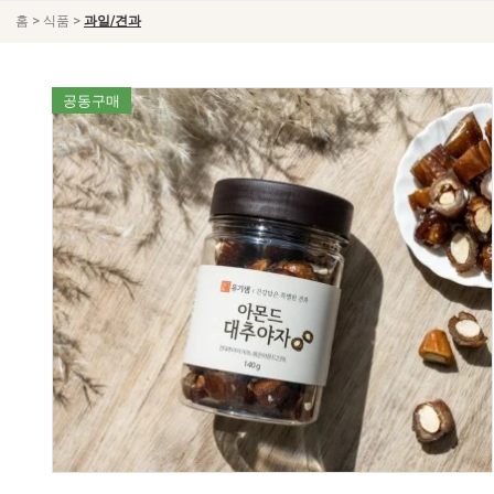
>
>
홈
식품
과일/견과
공동구매