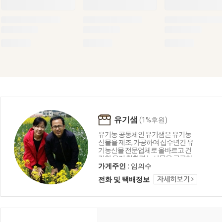
유기샘
(1%후원)
유기농 공동체인 유기샘은 유기농
산물을 제조, 가공하여 십수년간 유
기농산물 전문업체로 올바르고 건
강한 우리 친환경 농산물을 공급하
는 생명 중심의 농업공동체입니다.
가게주인 :
임의수
유기샘이 드리는 세 가지 약속 1.올
전화 및 택배정보
곧은 친환경 명인이 지은 농산물로
만들겠습니다. 2. 고객님께 건강을
주는 제품을 만들겠습니다. 3. 철저
한 관리로 신선하고 깨끗하게 만들
겠습니다.