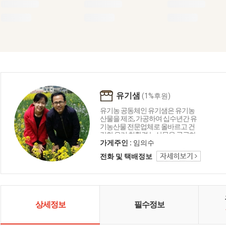
유기샘
(1%후원)
유기농 공동체인 유기샘은 유기농
산물을 제조, 가공하여 십수년간 유
기농산물 전문업체로 올바르고 건
강한 우리 친환경 농산물을 공급하
는 생명 중심의 농업공동체입니다.
가게주인 :
임의수
유기샘이 드리는 세 가지 약속 1.올
전화 및 택배정보
곧은 친환경 명인이 지은 농산물로
만들겠습니다. 2. 고객님께 건강을
주는 제품을 만들겠습니다. 3. 철저
한 관리로 신선하고 깨끗하게 만들
겠습니다.
상세정보
필수정보