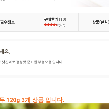
 명인이 지은 농산물로
. 2. 고객님께 건강을
만들겠습니다. 3. 철저
신선하고 깨끗하게 만들
구매후기
(10)
필수정보
상품Q&A
(4.6)
 햇견과로 정성껏 준비한 부럼모음 입니다.

120g 3개 상품 입니다.