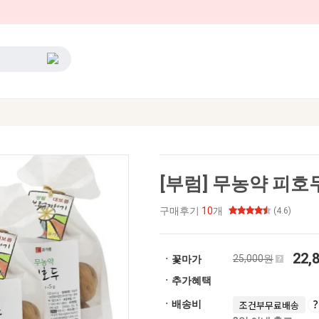
[부럼] 무농약 피호두
구매후기
10
개
(4.6)
22,
25,000원
ㆍ꽃마가
ㆍ추가혜택
ㆍ배송비
조건부무료배송