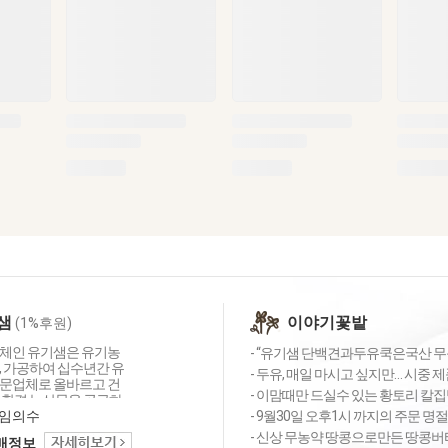
샘
이야기꽃밭
(1%후원)
체인 유기샘은 유기농
- “유기샘 단백견과두유쿡은국산 무농약
, 가공하여 십수년간 유
- 두유, 매일 마시고 싶지만… 시중 제
문업체로 올바르고 건
- 이맘때만 드실수 있는 황토리 칼
친환경 농산물을 공급하
심의 농업공동체입니다.
임의수
- 9월30일 오후1시 까지의 주문 명
는 세 가지 약속 1.올
- 신상 무농약 땅콩으로만든 땅콩버터 
택배정보