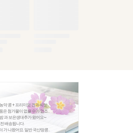
 콩 + 프리미엄 견과·씨앗...
품은 첨가물이 없을 수가 없죠...
집밤 과 보은생대추가 왔어요~
절전 배송됩니다.
가 나왔어요. 일반 국산땅콩...