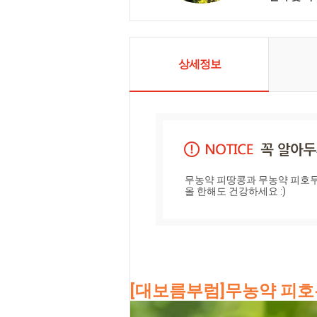
곧은 친환경
만들겠습니다
주는 제품을 
한 관리로 
겠습니다.
상세정보
무농약 피땅콩과 무농약 피호두
올 한해도 건강하세요 :)
[대보름부럼]무농약 피호두 