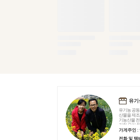
유기
유기농 공동
산물을 제조
기농산물 전
강한 우리 
는 생명 중
가게주인 :
유기샘이 드리
전화 및 