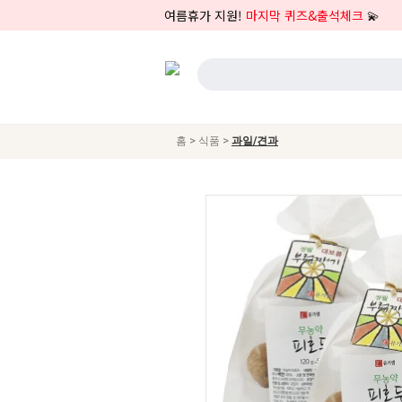
여름휴가 지원!
마지막 퀴즈&출석체크
💫
>
>
홈
식품
과일/견과