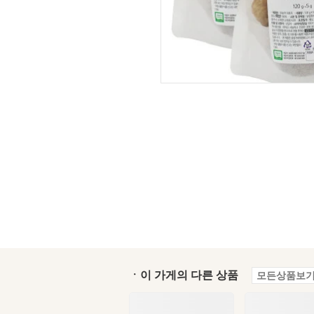
ㆍ이 가게의 다른 상품
모든상품보기