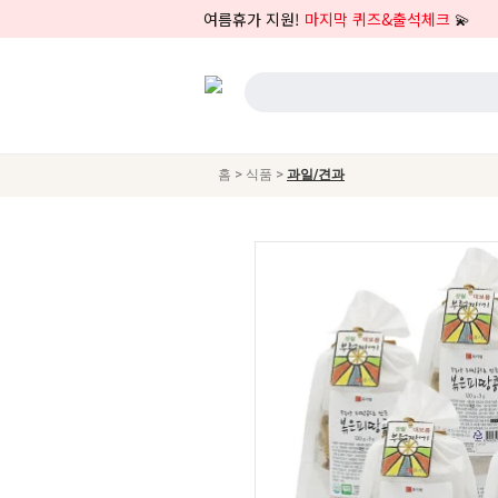
여름휴가 지원!
마지막 퀴즈&출석체크
💫
>
>
홈
식품
과일/견과