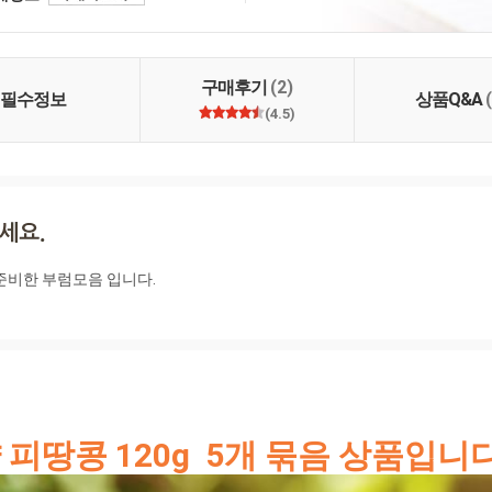
 명인이 지은 농산물로
. 2. 고객님께 건강을
만들겠습니다. 3. 철저
신선하고 깨끗하게 만들
구매후기
(2)
필수정보
상품Q&A
(4.5)
비한 부럼모음 입니다.

피땅콩 120g  5개 묶음 상품입니다