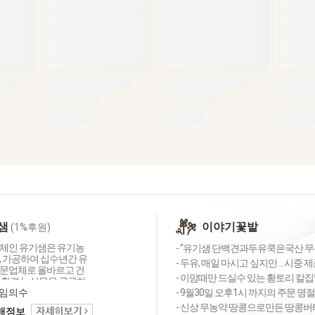
샘
이야기꽃밭
(1%후원)
체인 유기샘은 유기농
- “유기샘 단백견과두유쿡은국산 무농약
, 가공하여 십수년간 유
- 두유, 매일 마시고 싶지만… 시중 제
문업체로 올바르고 건
- 이맘때만 드실수 있는 황토리 칼
친환경 농산물을 공급하
심의 농업공동체입니다.
임의수
- 9월30일 오후1시 까지의 주문 명
는 세 가지 약속 1.올
- 신상 무농약 땅콩으로만든 땅콩버터 
택배정보