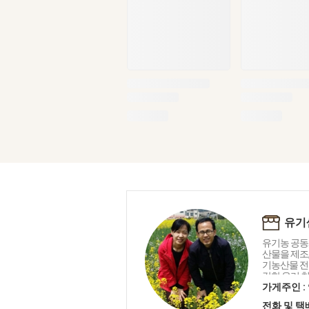
유기
유기농 공동
산물을 제조
기농산물 전
강한 우리 
는 생명 중
가게주인 :
유기샘이 드리
전화 및 