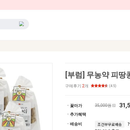
[부럼] 무농약 피땅콩
구매후기
2
개
(4.5)
31,
35,000원
ㆍ꽃마가
ㆍ추가혜택
ㆍ배송비
조건부무료배송