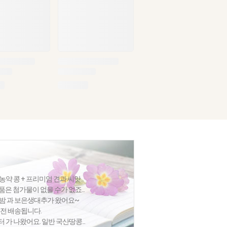
 콩 + 프리미엄 견과·씨앗...
품은 첨가물이 없을 수가 없죠...
집밤 과 보은생대추가 왔어요~
절전 배송됩니다.
가 나왔어요. 일반 국산땅콩...