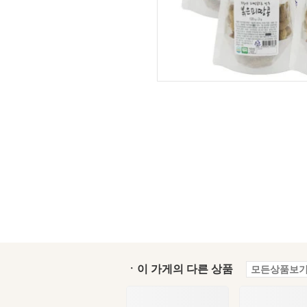
ㆍ이 가게의 다른 상품
모든상품보기