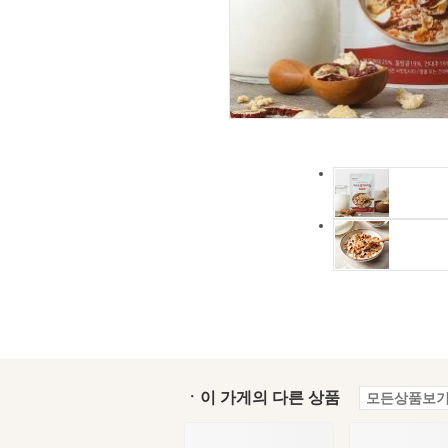
ㆍ이 가게의 다른 상품
모든상품보기