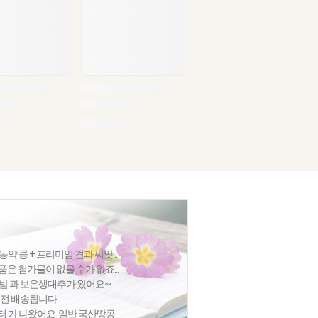
 콩 + 프리미엄 견과·씨앗...
품은 첨가물이 없을 수가 없죠...
집밤 과 보은생대추가 왔어요~
절전 배송됩니다.
가 나왔어요. 일반 국산땅콩...