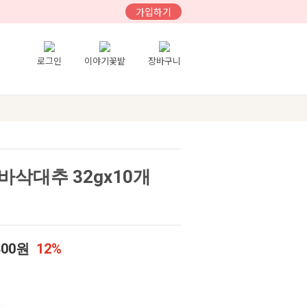
가입하기
로그인
이야기꽃밭
장바구니
삭대추 32gx10개
400원
12%