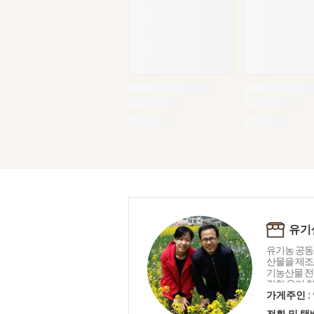
유기
유기농 공동
산물을 제조
기농산물 전
강한 우리 
는 생명 중
가게주인 :
유기샘이 드리
전화 및 