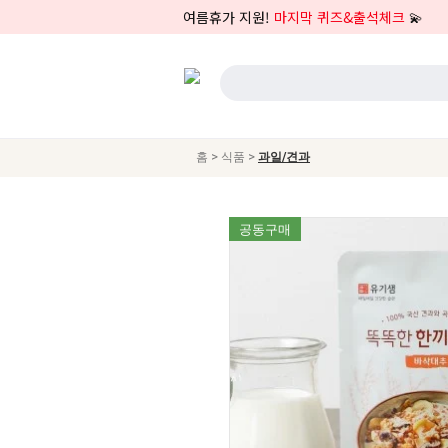
여름휴가 지원!
마지막 퀴즈&출석체크
💫
>
>
홈
식품
과일/견과
공동구매