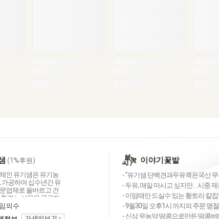
샘
이야기꽃밭
(1%후원)
체인 유기샘은 유기농
- “유기샘 단백견과두유쿡은국산 무농약
, 가공하여 십수년간 유
- 두유, 매일 마시고 싶지만… 시중 제
문업체로 올바르고 건
- 이맘때만 드실수 있는 황토리 칼
친환경 농산물을 공급하
심의 농업공동체입니다.
임의수
- 9월30일 오후1시 까지의 주문 명
는 세 가지 약속 1.올
- 신상 무농약 땅콩으로만든 땅콩버터 
택배정보