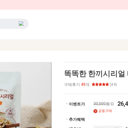
똑똑한 한끼시리얼 바
구매후기
49
개
(4.9)
26,
30,000원
ㆍ이벤트가
공동구매
ㆍ추가혜택