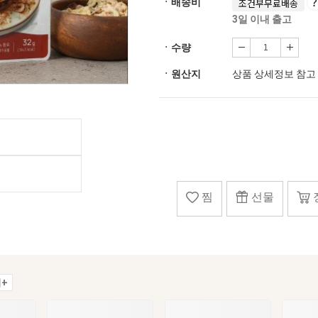
ㆍ배송비
조건부무료배송
3일 이내 출고
ㆍ수량
ㆍ원산지
상품 상세정보 참고
찜
선물
+