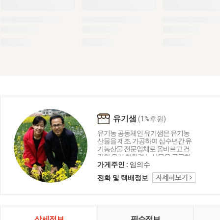
유기샘
(1%후원)
유기농 공동체인 유기샘은 유기농
산물을 제조, 가공하여 십수년간 유
기농산물 전문업체로 올바르고 건
강한 우리 친환경 농산물을 공급하
는 생명 중심의 농업공동체입니다.
가게주인 :
임의수
유기샘이 드리는 세 가지 약속 1.올
전화 및 택배정보
곧은 친환경 명인이 지은 농산물로
만들겠습니다. 2. 고객님께 건강을
주는 제품을 만들겠습니다. 3. 철저
한 관리로 신선하고 깨끗하게 만들
겠습니다.
상세정보
필수정보