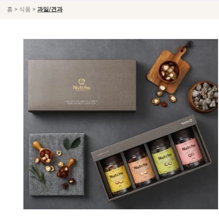
>
>
홈
식품
과일/견과