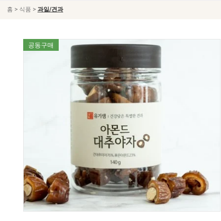
>
>
홈
식품
과일/견과
공동구매