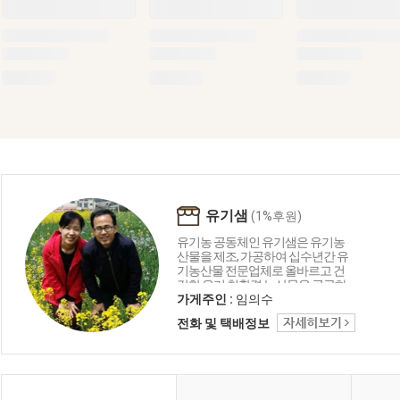
유기샘
(1%후원)
유기농 공동체인 유기샘은 유기농
산물을 제조, 가공하여 십수년간 유
기농산물 전문업체로 올바르고 건
강한 우리 친환경 농산물을 공급하
는 생명 중심의 농업공동체입니다.
가게주인 :
임의수
유기샘이 드리는 세 가지 약속 1.올
전화 및 택배정보
곧은 친환경 명인이 지은 농산물로
만들겠습니다. 2. 고객님께 건강을
주는 제품을 만들겠습니다. 3. 철저
한 관리로 신선하고 깨끗하게 만들
겠습니다.