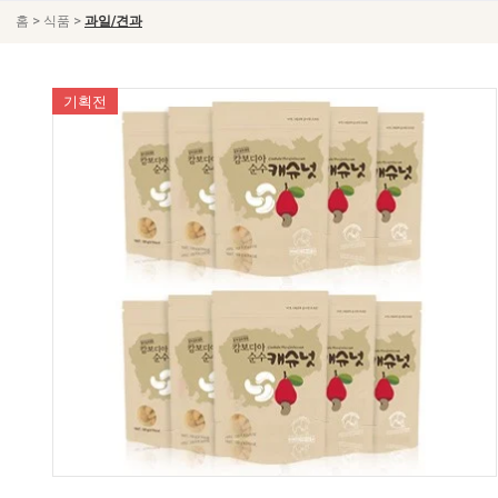
>
>
홈
식품
과일/견과
기획전