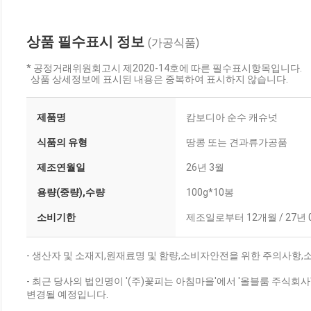
상품 필수표시 정보
(가공식품)
* 공정거래위원회고시 제2020-14호에 따른 필수표시항목입니다.
상품 상세정보에 표시된 내용은 중복하여 표시하지 않습니다.
제품명
캄보디아 순수 캐슈넛
식품의 유형
땅콩 또는 견과류가공품
제조연월일
26년 3월
용량(중량),수량
100g*10봉
소비기한
제조일로부터 12개월 / 27년 
- 생산자 및 소재지,원재료명 및 함량,소비자안전을 위한 주의사항,
- 최근 당사의 법인명이 '(주)꽃피는 아침마을'에서 '올블룸 주식
변경될 예정입니다.