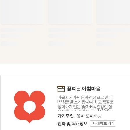
꽃피는 아침마을
마을지기가 믿음과 정성으로 만든
PB상품을 소개합니다. 최고 품질로
정직하게 만든 '꽃마 PB', 건강한 삶
을 위한 프리미엄 브랜드 'MADA', 생
활의 편리함을 높여주는 가성비 좋
가게주인 :
꽃마 모아배송
은 리빙템 '일상편리', 내 얼굴을 돋보
전화 및 택배정보
이게 만드는 패션 브랜드 'OVU' 상품
으로 여러분의 삶을 아름답게 꽃피