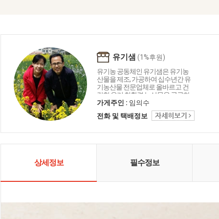
유기샘
(1%후원)
유기농 공동체인 유기샘은 유기농
산물을 제조, 가공하여 십수년간 유
기농산물 전문업체로 올바르고 건
강한 우리 친환경 농산물을 공급하
는 생명 중심의 농업공동체입니다.
가게주인 :
임의수
유기샘이 드리는 세 가지 약속 1.올
전화 및 택배정보
곧은 친환경 명인이 지은 농산물로
만들겠습니다. 2. 고객님께 건강을
주는 제품을 만들겠습니다. 3. 철저
한 관리로 신선하고 깨끗하게 만들
겠습니다.
상세정보
필수정보