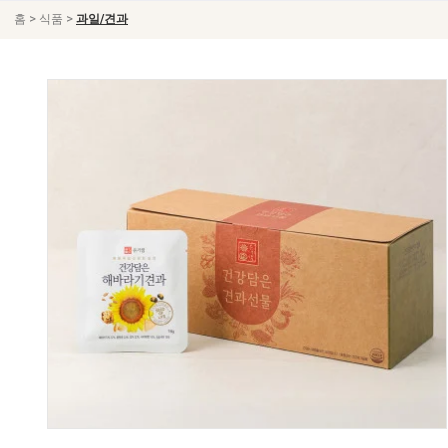
>
>
홈
식품
과일/견과