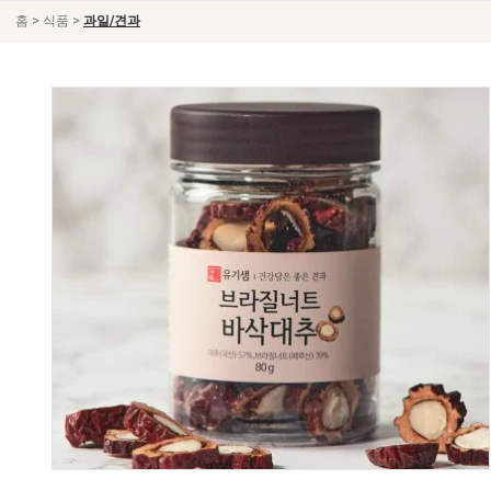
>
>
홈
식품
과일/견과