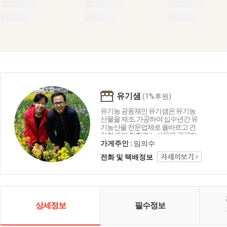
유기샘
(1%후원)
유기농 공동체인 유기샘은 유기농
산물을 제조, 가공하여 십수년간 유
기농산물 전문업체로 올바르고 건
강한 우리 친환경 농산물을 공급하
는 생명 중심의 농업공동체입니다.
가게주인 :
임의수
유기샘이 드리는 세 가지 약속 1.올
전화 및 택배정보
곧은 친환경 명인이 지은 농산물로
만들겠습니다. 2. 고객님께 건강을
주는 제품을 만들겠습니다. 3. 철저
한 관리로 신선하고 깨끗하게 만들
겠습니다.
상세정보
필수정보