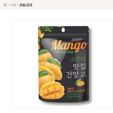
>
>
홈
식품
과일/견과