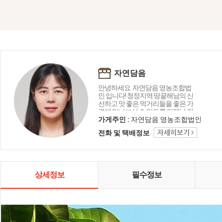
자연담음
안녕하세요. 자연담음 영농조합법
인 입니다! 청정지역 땅끝해남의 신
선하고 맛 좋은 먹거리들을 좋은 가
격에 만나보실 수 있도록 언제나 정
직하게 운영하겠습니다!
가게주인 :
자연담음 영농조합법인
전화 및 택배정보
상세정보
필수정보