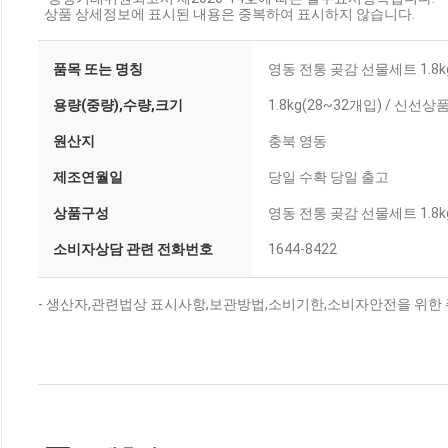
상품 상세정보에 표시된 내용은 중복하여 표시하지 않습니다.
품목 또는 명칭
영동 전통 곶감 선물세트 1.8k
용량(중량),수량,크기
1.8kg(28~32개입) / 
원산지
충북 영동
제조연월일
당일 수확 당일 출고
상품구성
영동 전통 곶감 선물세트 1.8k
소비자상담 관련 전화번호
1644-8422
- 생산자,관련법상 표시사항,보관방법,소비기한,소비자안전을 위한 