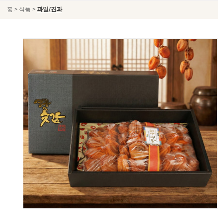
>
>
홈
식품
과일/견과