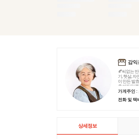
감익
🍂씨없는 반시
기, 햇살, 
이 만든 발
후 메틸알콜이
지를 모두 
가게주인 :
년 발효시켜
전화 및 
을 고집하는
물 곶감 깎은
지 않습니다.
출고 되고 있
(1011296
상세정보
반시, 지역
가 된 더 달
울홍시 대왕감