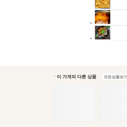
ㆍ이 가게의 다른 상품
모든상품보기