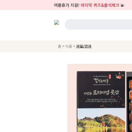
여름휴가 지원!
마지막 퀴즈&출석체크
💫
>
>
홈
식품
과일/견과