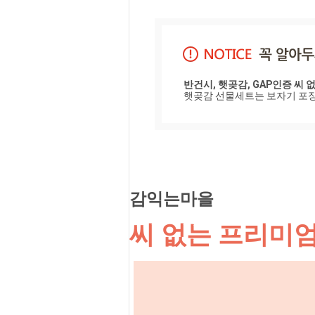
건강한 자연
꽃곶감 ❘ 
🌿 건강과
을 보약밥상
챙기세요
반건시, 햇곶감, GAP인증 씨 
햇곶감 선물세트는 보자기 포장
감익는마을
씨 없는 프리미엄