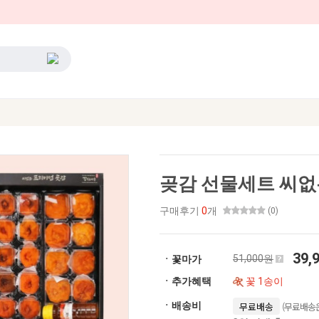
곶감 선물세트 씨없
구매후기
0
개
(0)
39,
51,000원
ㆍ꽃마가
ㆍ추가혜택
꽃 1송이
(무료배송은
ㆍ배송비
무료배송