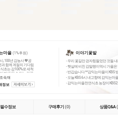
는마을
이야기꽃밭
(1%후원)
, 100년 감농사 💖공
- 우리 꽃길만 걷자힝들었던 것들 내려
자연과 함께 계절의 기다림
- 햇살에 비친 감말랭이역시 가을은 
효식초는 감100%로 세척
- 반갑습니다.^^감익는마을이 KBS 방송
 발생 될 수 있는 감꼭
제거하여 전통 항아리에 3
조숙재
- 오늘 KBS 6시 내고향에 감익는마을
 제대로 된 발효식초 만
- 감익는마을천연식초 농장이 KBS2 
택배정보
 감익는마을은 감 부산
 껍질 등은 일절 사용하
 📸현재는 2018년 산이
어요 🌳GAP인증
)을 받은 씨없는반시, 청도
필수정보
구매후기
(0)
상품Q&A
명이 바뀌면서 밀양반시
콤한 홍시 ❘ 대봉시 ❘ 겨
을 직접 농사 짓고, 🍊