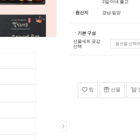
3일 이내 출고
ㆍ원산지
경남 밀양
ㆍ기본 구성
선물세트 곶감
선택
찜
선물