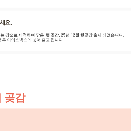
각식 무유황 곶감 ❘ 눈
감말랭이도 주문 받아요.
 행복을 나누는 감익는마
 봄나물로 행복도 2배로
없는 감으로 세척하여 깎은  햇 곶감, 25년 12월 햇곶감 출시 되었습니다.
 후 아이스박스에 넣어 출고 됩니다.
 곶감