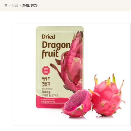
>
>
홈
식품
과일/견과