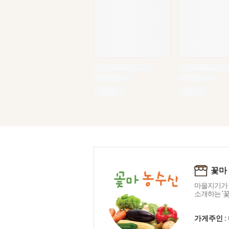
꽃마
마을지기가 
소개하는 '
가게주인 :