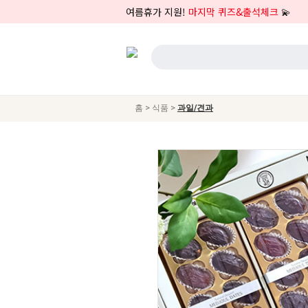
여름휴가 지원!
마지막 퀴즈&출석체크
💫
>
>
홈
식품
과일/견과