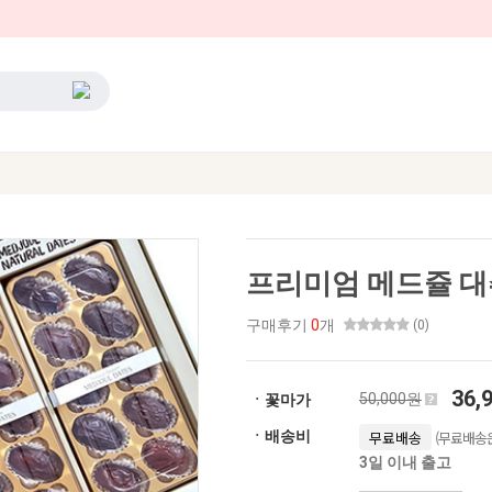
프리미엄 메드쥴 대
구매후기
0
개
(0)
36,
50,000원
ㆍ꽃마가
(무료배송은
ㆍ배송비
무료배송
3일 이내 출고