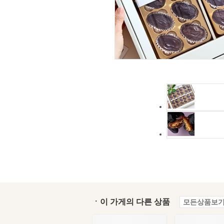
ㆍ이 가게의 다른 상품
모든상품보기