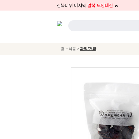
삼복더위 마지막
말복 보양대전
🔥
>
>
홈
식품
과일/견과