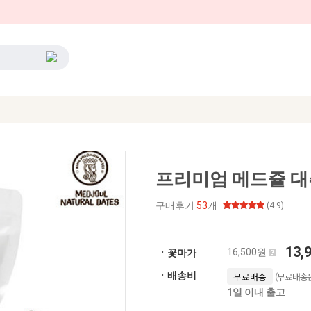
프리미엄 메드쥴 대추
구매후기
53
개
(4.9)
13,
16,500원
ㆍ꽃마가
(무료배송은
ㆍ배송비
무료배송
1일 이내 출고