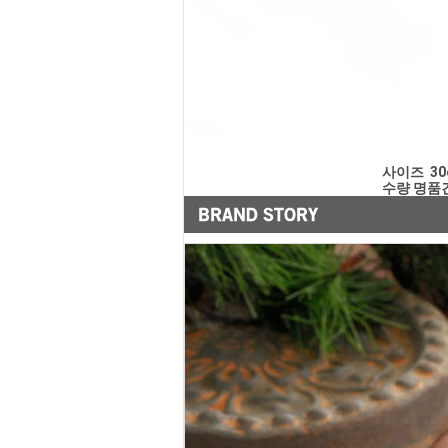
                                                              
                                                             