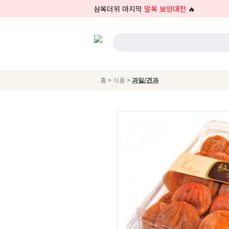
삼복더위 마지막
말복 보양대전
🔥
>
>
홈
식품
과일/견과