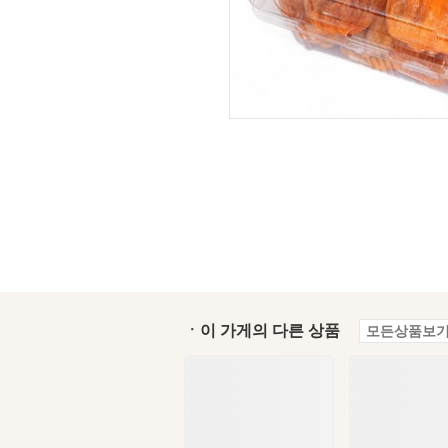
ㆍ이 가게의 다른 상품
모든상품보기