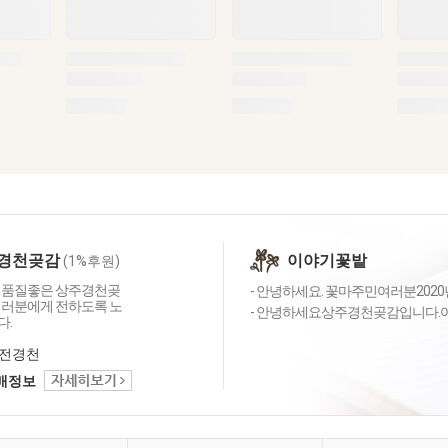
경천곶감
이야기꽃밭
(1%후원)
 품질좋은 상주경천곶
- 안녕하세요. 꽃마주민여러분2020
여러분에게 전하도록 노
- 안녕하세요상주경천곶감입니다.어느
다.
전경천
택배정보