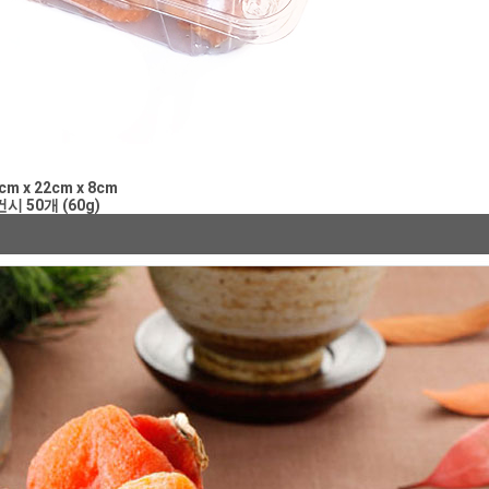
    사이즈  30cm x 22cm x 8cm
     수량 명품건시 50개 (60g)