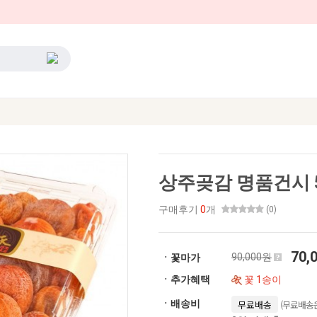
상주곶감 명품건시 50
구매후기
0
개
(0)
70,
90,000원
ㆍ꽃마가
ㆍ추가혜택
꽃 1송이
(무료배송은
ㆍ배송비
무료배송