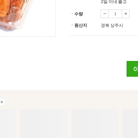
2일 이내 출고
ㆍ수량
ㆍ원산지
경북 상주시
+