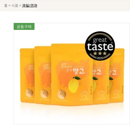
>
>
홈
식품
과일/견과
공동구매