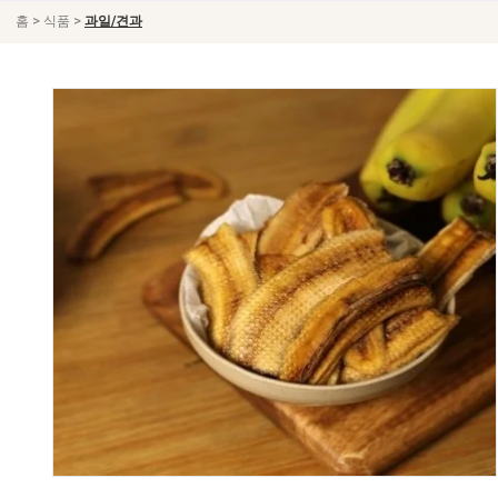
>
>
홈
식품
과일/견과