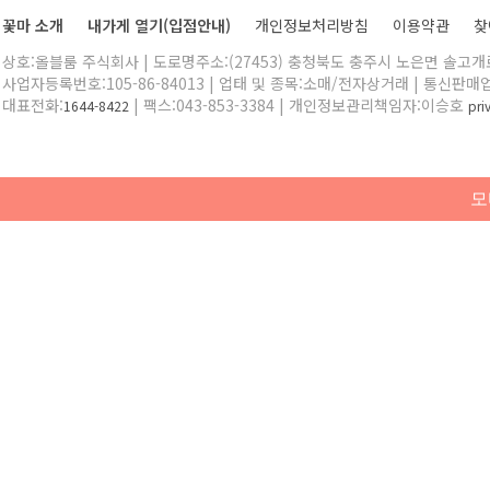
꽃마 소개
내가게 열기(입점안내)
개인정보처리방침
이용약관
찾
상호:올블룸 주식회사 | 도로명주소:(27453) 충청북도 충주시 노은면 솔고개로 
사업자등록번호:105-86-84013 | 업태 및 종목:소매/전자상거래 | 통신판매
대표전화:
| 팩스:043-853-3384 | 개인정보관리책임자:이승호
1644-8422
pr
모