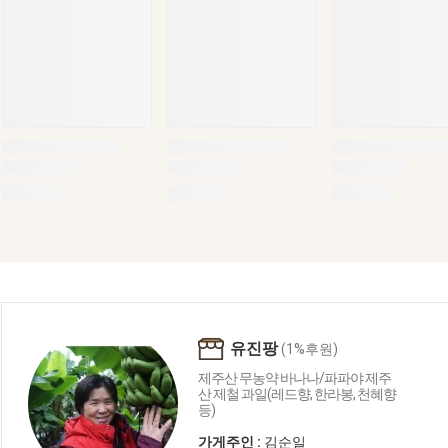
유진팡
(1%후원)
제주산 무농약 바나나/파파야 제주
산 제철 과일(레드향, 한라봉, 천혜향
등)
가게주인 :
김순일