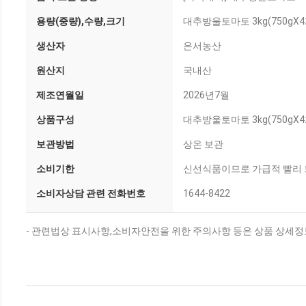
용량(중량),수량,크기
대추방울토마토 3kg(750gX4
생산자
은서농산
원산지
국내산
제조연월일
2026년7월
상품구성
대추방울토마토 3kg(750gX4
보관방법
상온 보관
소비기한
신선식품이므로 가급적 빨리
소비자상담 관련 전화번호
1644-8422
- 관련법상 표시사항,소비자안전을 위한 주의사항 등은 상품 상세정