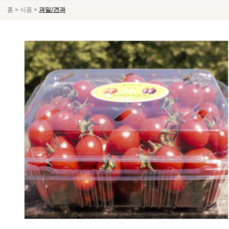
>
>
홈
식품
과일/견과