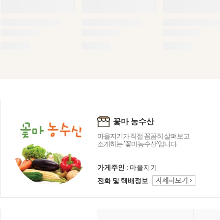
꽃마 농수산
마을지기가 직접 꼼꼼히 살펴보고
소개하는 '꽃마농수산'입니다.
가게주인 :
마을지기
전화 및 택배정보