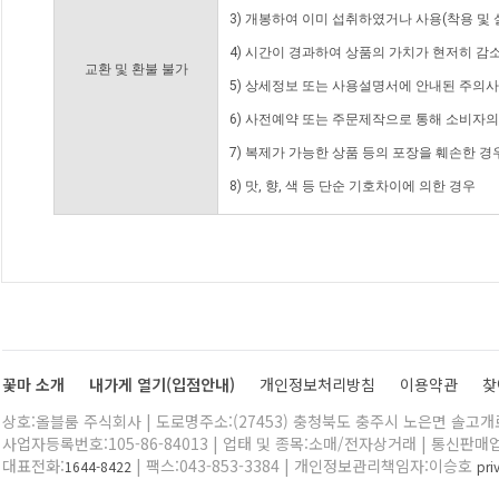
3) 개봉하여 이미 섭취하였거나 사용(착용 및 
4) 시간이 경과하여 상품의 가치가 현저히 감
교환 및 환불 불가
5) 상세정보 또는 사용설명서에 안내된 주의사
6) 사전예약 또는 주문제작으로 통해 소비자
7) 복제가 가능한 상품 등의 포장을 훼손한 경
8) 맛, 향, 색 등 단순 기호차이에 의한 경우
꽃마 소개
내가게 열기(입점안내)
개인정보처리방침
이용약관
찾
상호:올블룸 주식회사 | 도로명주소:(27453) 충청북도 충주시 노은면 솔고개로 
사업자등록번호:105-86-84013 | 업태 및 종목:소매/전자상거래 | 통신판매
대표전화:
| 팩스:043-853-3384 | 개인정보관리책임자:이승호
1644-8422
pr