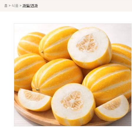
>
>
홈
식품
과일/견과