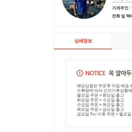
우리의 입맛
다의 재료로
가게주인 :
언제나 우리
전화 및 
러움 그리고
는 독특한 
골어부는 바
고 한국을 담
상세정보
해당상품은 주문후 익일 배송 되
수확량에 따라 산지기후상황에 
월요일 주문 > 화요일 출고

화요일 주문 > 수요일 출고

수요일 주문 > 목요일 출고

목요일 주문 > 금요일 출고

금요일 9시 이후 주문 > 월요일