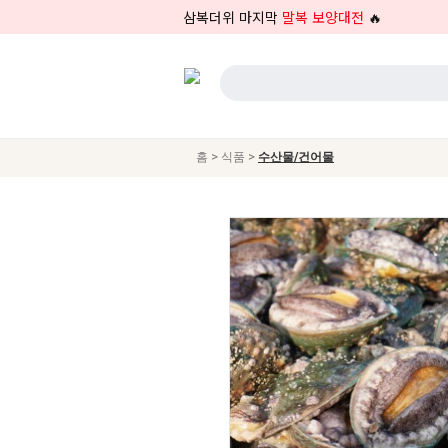
삼복더위 마지막
말복 보양대전
🔥
>
>
홈
식품
수산물/건어물