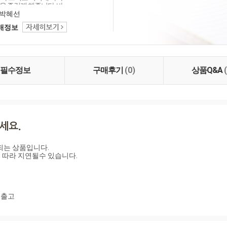
을 즐겁게 해줍니다. 바
 함께 만드는 요리들은
박혜선
의 맛에 감칠맛과 부드
택배정보
 음식이 문화로 발전하
한국만의 특징입니다. 산
다와 자연을 담고 그리
아 보려 합니다.
필수정보
구매후기
(0)
상품Q&A
는 상품입니다.

따라 지연될수 있습니다.

 출고