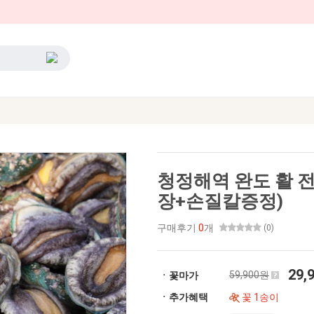
청정해역 완도 활 
장+손질칼증정)
구매후기
0
개
(0)
29,
59,900원
ㆍ꽃마가
ㆍ추가혜택
꽃 1송이