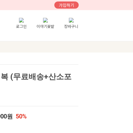
가입하기
로그인
이야기꽃밭
장바구니
전복 (무료배송+산소포
900원
50%